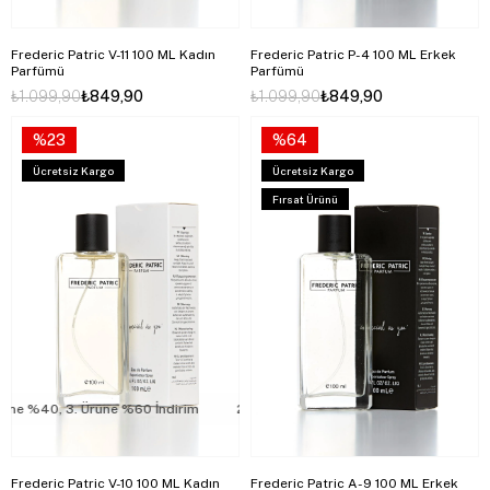
Frederic Patric V-11 100 ML Kadın
Frederic Patric P-4 100 ML Erkek
Parfümü
Parfümü
₺1.099,90
₺849,90
₺1.099,90
₺849,90
%23
%64
Ücretsiz Kargo
Ücretsiz Kargo
Fırsat Ürünü
e %40, 3. Ürüne %60 İndirim
2. Ürüne %40, 3. Ürüne %60 İndirim
Frederic Patric V-10 100 ML Kadın
Frederic Patric A-9 100 ML Erkek