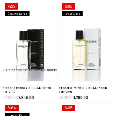
%23
%65
Ücretsiz Kargo
Fırsat Ürünü
2. Ürüne %40, 3. Ürüne %60 İndirim
Frederic Patric Y-3 100 ML Erkek
Frederic Patric S-2 50 ML Kadın
Parfümü
Parfümü
₺1.099,90
₺849,90
₺849,90
₺299,90
%64
%65
Ücretsiz Kargo