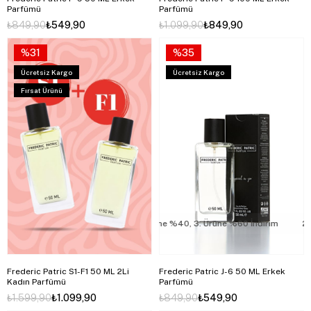
Parfümü
Parfümü
₺849,90
₺549,90
₺1.099,90
₺849,90
%31
%35
Ücretsiz Kargo
Ücretsiz Kargo
Fırsat Ürünü
2. Ürüne %40, 3. Ürüne %60 İndirim
2. Ür
Frederic Patric S1-F1 50 ML 2Li
Frederic Patric J-6 50 ML Erkek
Kadın Parfümü
Parfümü
₺1.599,90
₺1.099,90
₺849,90
₺549,90