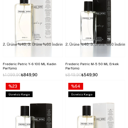
2. Ürüne %40, 3. Ürüne %60 İndirim
2. Ürüne %40, 3. Ürüne %60 İndirim
Frederic Patric Y-6 100 ML Kadın
Frederic Patric M-5 50 ML Erkek
Parfümü
Parfümü
₺1.099,90
₺849,90
₺849,90
₺549,90
%23
%64
Ücretsiz Kargo
Ücretsiz Kargo