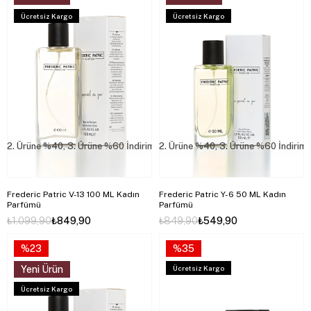
Ücretsiz Kargo
Ücretsiz Kargo
2. Ürüne %40, 3. Ürüne %60 İndirim
2. Ürüne %40, 3. Ürüne %60 İndirim
Frederic Patric V-13 100 ML Kadın
Frederic Patric Y-6 50 ML Kadın
Parfümü
Parfümü
₺1.099,90
₺849,90
₺849,90
₺549,90
%23
%35
Yeni Ürün
Ücretsiz Kargo
Ücretsiz Kargo