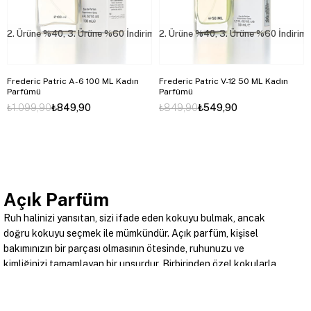
2. Ürüne %40, 3. Ürüne %60 İndirim
2. Ürüne %40, 3. Ürüne %60 İndirim
Frederic Patric A-6 100 ML Kadın
Frederic Patric V-12 50 ML Kadın
Parfümü
Parfümü
₺1.099,90
₺849,90
₺849,90
₺549,90
Açık Parfüm
Ruh halinizi yansıtan, sizi ifade eden kokuyu bulmak, ancak
doğru kokuyu seçmek ile mümkündür. Açık parfüm, kişisel
bakımınızın bir parçası olmasının ötesinde, ruhunuzu ve
kimliğinizi tamamlayan bir unsurdur. Birbirinden özel kokularla
çevrenize iz bırakır ve kendinizi hatırlatırsınız. Aynı zamanda
kişiliğinizi ve ruhunuzu da yansıtma imkanı yakalamış
olursunuz.