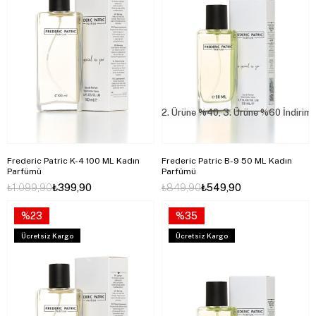
2. Ürüne %40, 3. Ürüne %60 İndirim
Frederic Patric K-4 100 ML Kadın
Frederic Patric B-9 50 ML Kadın
Parfümü
Parfümü
₺1.099,90
₺399,90
₺849,90
₺549,90
%23
%35
Ücretsiz Kargo
Ücretsiz Kargo