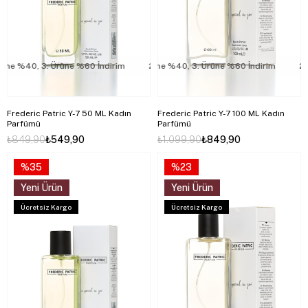
e %40, 3. Ürüne %60 İndirim
2. Ürüne %40, 3. Ürüne %60 İndirim
2. Ürüne %40, 3. Ürüne %60 İndirim
2. Ür
Frederic Patric Y-7 50 ML Kadın
Frederic Patric Y-7 100 ML Kadın
Parfümü
Parfümü
₺849,90
₺549,90
₺1.099,90
₺849,90
%35
%23
Yeni Ürün
Yeni Ürün
Ücretsiz Kargo
Ücretsiz Kargo