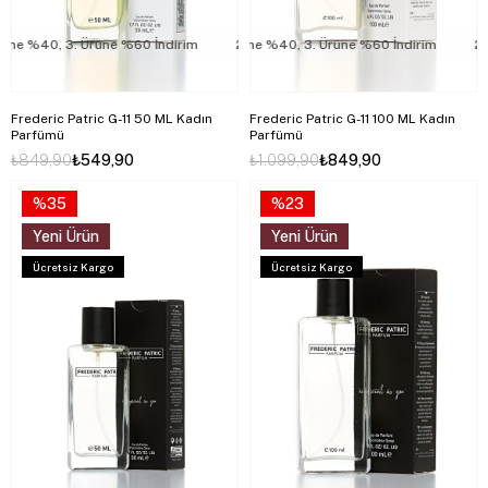
e %40, 3. Ürüne %60 İndirim
2. Ürüne %40, 3. Ürüne %60 İndirim
2. Ürüne %40, 3. Ürüne %60 İndirim
2. Ür
Frederic Patric G-11 50 ML Kadın
Frederic Patric G-11 100 ML Kadın
Parfümü
Parfümü
₺849,90
₺549,90
₺1.099,90
₺849,90
%35
%23
Yeni Ürün
Yeni Ürün
Ücretsiz Kargo
Ücretsiz Kargo