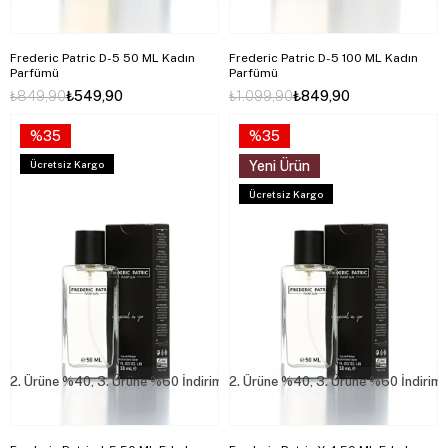
Frederic Patric D-5 50 ML Kadın
Frederic Patric D-5 100 ML Kadın
Parfümü
Parfümü
₺849,90
₺549,90
₺1.099,90
₺849,90
%35
%35
Ücretsiz Kargo
Yeni Ürün
Ücretsiz Kargo
2. Ürüne %40, 3. Ürüne %60 İndirim
2. Ürüne %40, 3. Ürüne %60 İndirim