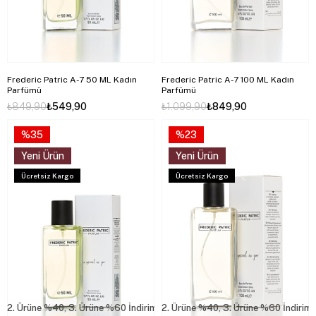
Frederic Patric A-7 50 ML Kadın
Frederic Patric A-7 100 ML Kadın
Parfümü
Parfümü
₺849,90
₺549,90
₺1.099,90
₺849,90
%35
%23
Yeni Ürün
Yeni Ürün
Ücretsiz Kargo
Ücretsiz Kargo
2. Ürüne %40, 3. Ürüne %60 İndirim
2. Ürüne %40, 3. Ürüne %60 İndirim