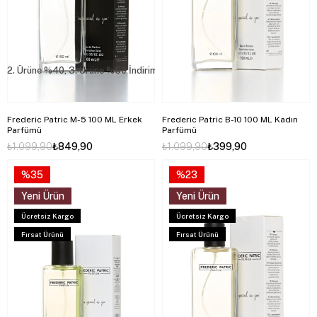
2. Ürüne %40, 3. Ürüne %60 İndirim
Frederic Patric M-5 100 ML Erkek
Frederic Patric B-10 100 ML Kadın
Parfümü
Parfümü
₺1.099,90
₺849,90
₺1.099,90
₺399,90
%35
%23
Yeni Ürün
Yeni Ürün
Ücretsiz Kargo
Ücretsiz Kargo
Fırsat Ürünü
Fırsat Ürünü