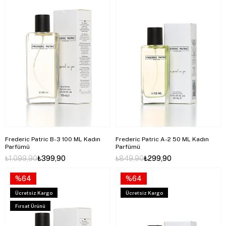
Frederic Patric B-3 100 ML Kadın
Frederic Patric A-2 50 ML Kadın
Parfümü
Parfümü
₺1.099,90
₺399,90
₺849,90
₺299,90
%64
%64
Ücretsiz Kargo
Ücretsiz Kargo
Fırsat Ürünü