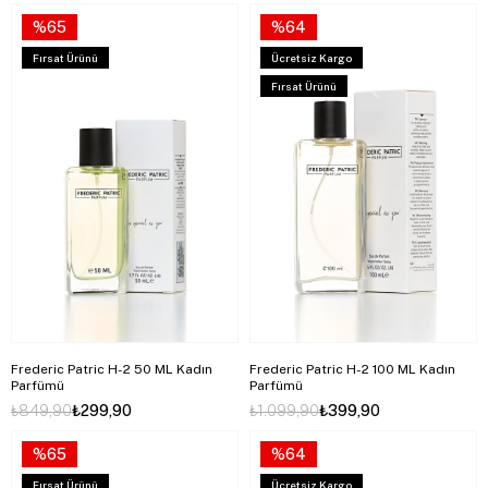
%65
%64
Fırsat Ürünü
Ücretsiz Kargo
Fırsat Ürünü
Frederic Patric H-2 50 ML Kadın
Frederic Patric H-2 100 ML Kadın
Parfümü
Parfümü
₺849,90
₺299,90
₺1.099,90
₺399,90
%65
%64
Fırsat Ürünü
Ücretsiz Kargo