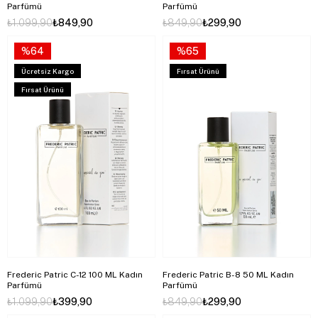
Parfümü
Parfümü
₺1.099,90
₺849,90
₺849,90
₺299,90
%64
%65
Ücretsiz Kargo
Fırsat Ürünü
Fırsat Ürünü
Frederic Patric C-12 100 ML Kadın
Frederic Patric B-8 50 ML Kadın
Parfümü
Parfümü
₺1.099,90
₺399,90
₺849,90
₺299,90