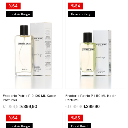
%64
%64
Ücretsiz Kargo
Ücretsiz Kargo
Frederic Patric P-2 100 ML Kadın
Frederic Patric P-1 50 ML Kadın
Parfümü
Parfümü
₺1.099,90
₺399,90
₺1.099,90
₺399,90
%64
%65
Ücretsiz Kargo
Fırsat Ürünü