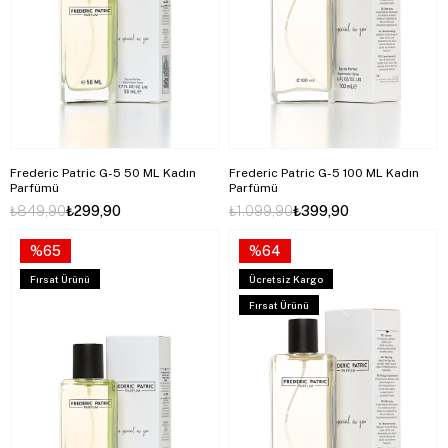
Frederic Patric G-5 50 ML Kadın
Frederic Patric G-5 100 ML Kadın
Parfümü
Parfümü
₺849,90
₺299,90
₺1.099,90
₺399,90
%65
%64
Fırsat Ürünü
Ücretsiz Kargo
Fırsat Ürünü