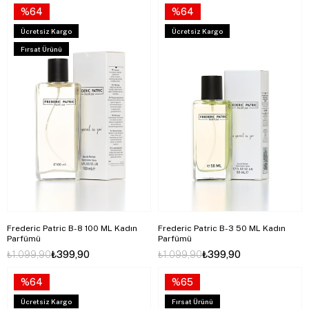
%64
%64
Ücretsiz Kargo
Ücretsiz Kargo
Fırsat Ürünü
Frederic Patric B-8 100 ML Kadın
Frederic Patric B-3 50 ML Kadın
Parfümü
Parfümü
₺1.099,90
₺399,90
₺1.099,90
₺399,90
%64
%65
Ücretsiz Kargo
Fırsat Ürünü