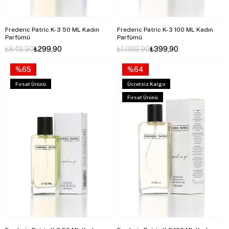
Frederic Patric K-3 50 ML Kadın
Frederic Patric K-3 100 ML Kadın
Parfümü
Parfümü
₺849,90
₺299,90
₺1.099,90
₺399,90
%65
%64
Fırsat Ürünü
Ücretsiz Kargo
Fırsat Ürünü