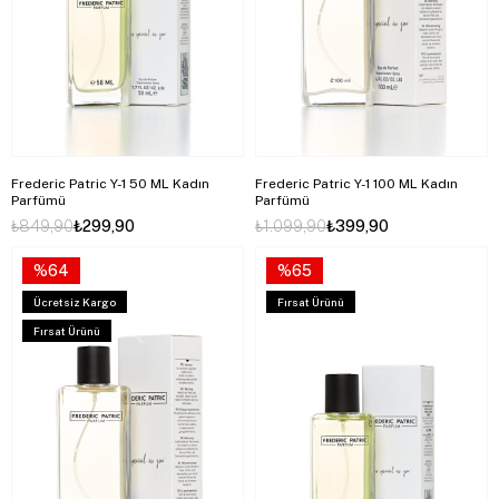
Frederic Patric Y-1 50 ML Kadın
Frederic Patric Y-1 100 ML Kadın
Parfümü
Parfümü
₺849,90
₺299,90
₺1.099,90
₺399,90
%64
%65
Ücretsiz Kargo
Fırsat Ürünü
Fırsat Ürünü