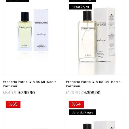
Fırsat Ürünü
Frederic Patric G-8 50 ML Kadın
Frederic Patric G-8 100 ML Kadın
Parfümü
Parfümü
₺849,90
₺299,90
₺1.099,90
₺399,90
%65
%64
Ücretsiz Kargo