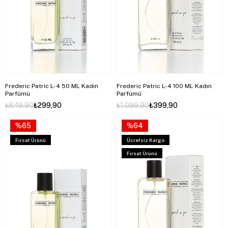
Frederic Patric L-4 50 ML Kadın
Frederic Patric L-4 100 ML Kadın
Parfümü
Parfümü
₺849,90
₺299,90
₺1.099,90
₺399,90
%65
%64
Fırsat Ürünü
Ücretsiz Kargo
Fırsat Ürünü