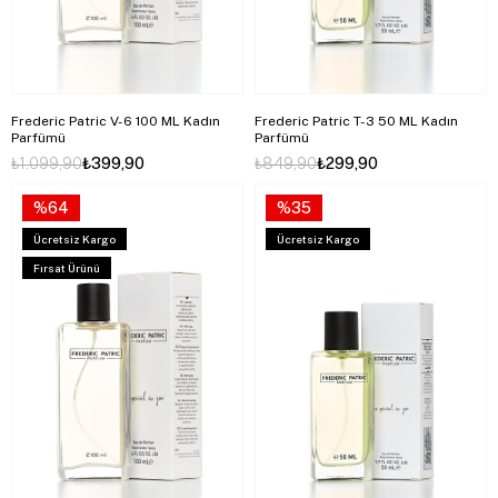
Frederic Patric V-6 100 ML Kadın
Frederic Patric T-3 50 ML Kadın
Parfümü
Parfümü
₺1.099,90
₺399,90
₺849,90
₺299,90
%64
%35
Ücretsiz Kargo
Ücretsiz Kargo
Fırsat Ürünü