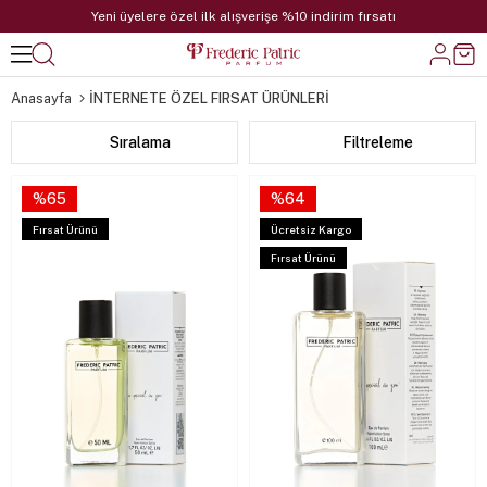
Yeni üyelere özel ilk alışverişe %10 indirim fırsatı
Anasayfa
İNTERNETE ÖZEL FIRSAT ÜRÜNLERİ
Sıralama
Filtreleme
%65
%64
Fırsat Ürünü
Ücretsiz Kargo
Fırsat Ürünü