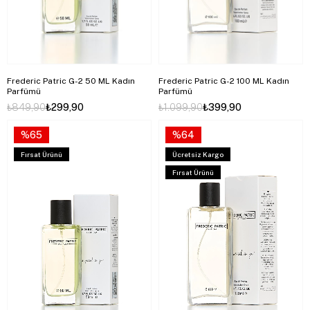
Frederic Patric G-2 50 ML Kadın
Frederic Patric G-2 100 ML Kadın
Parfümü
Parfümü
₺849,90
₺299,90
₺1.099,90
₺399,90
%65
%64
Fırsat Ürünü
Ücretsiz Kargo
Fırsat Ürünü