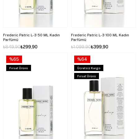
Frederic Patric L-3 50 ML Kadın
Frederic Patric L-3 100 ML Kadın
Parfümü
Parfümü
₺849,90
₺299,90
₺1.099,90
₺399,90
%65
%64
Fırsat Ürünü
Ücretsiz Kargo
Fırsat Ürünü