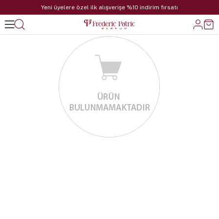
Yeni üyelere özel ilk alışverişe %10 indirim fırsatı