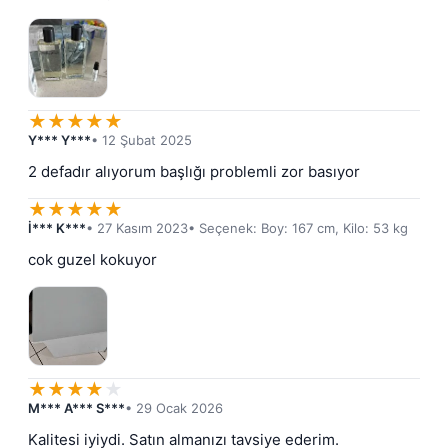
★
★
★
★
★
Y*** Y***
• 12 Şubat 2025
2 defadır alıyorum başlığı problemli zor basıyor
★
★
★
★
★
İ*** K***
• 27 Kasım 2023
• Seçenek: Boy: 167 cm, Kilo: 53 kg
cok guzel kokuyor
★
★
★
★
★
M*** A*** S***
• 29 Ocak 2026
Kalitesi iyiydi. Satın almanızı tavsiye ederim.