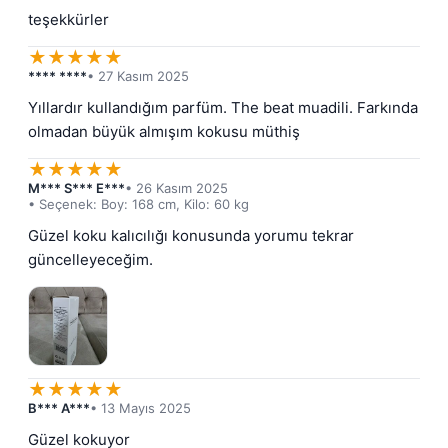
teşekkürler
★
★
★
★
★
**** ****
• 27 Kasım 2025
Yıllardır kullandığım parfüm. The beat muadili. Farkında 
olmadan büyük almışım kokusu müthiş
★
★
★
★
★
M*** S*** E***
• 26 Kasım 2025
• Seçenek: Boy: 168 cm, Kilo: 60 kg
Güzel koku kalıcılığı konusunda yorumu tekrar 
güncelleyeceğim.
★
★
★
★
★
B*** A***
• 13 Mayıs 2025
Güzel kokuyor