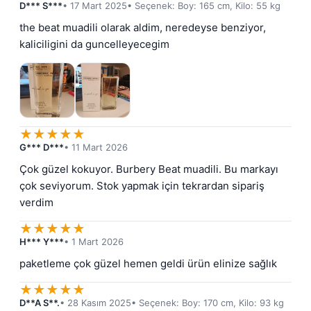
D*** S***
• 17 Mart 2025
• Seçenek: Boy: 165 cm, Kilo: 55 kg
the beat muadili olarak aldim, neredeyse benziyor, 
kaliciligini da guncelleyecegim
★
★
★
★
★
G*** D***
• 11 Mart 2026
Çok güzel kokuyor. Burbery Beat muadili. Bu markayı 
çok seviyorum. Stok yapmak için tekrardan sipariş 
verdim
★
★
★
★
★
H*** Y***
• 1 Mart 2026
paketleme çok güzel hemen geldi ürün elinize sağlık
★
★
★
★
★
D**A S**.
• 28 Kasım 2025
• Seçenek: Boy: 170 cm, Kilo: 93 kg