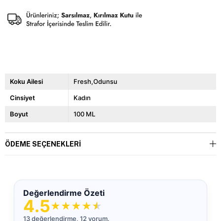
Koku Ailesi
Fresh,Odunsu
Cinsiyet
Kadın
Boyut
100 ML
ÖDEME SEÇENEKLERI
Değerlendirme Özeti
4.5
★
★
★
★
★
13 değerlendirme, 12 yorum.