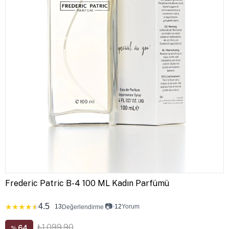
Frederic Patric B-4 100 ML Kadın Parfümü
4.5
📷
★
★
★
★
★
13
•
12
Yorum
Değerlendirme
₺1.099,90
64
%