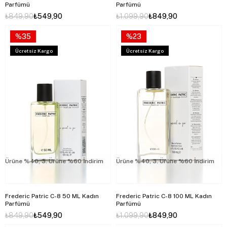
Parfümü
Parfümü
₺849,90
₺549,90
₺1.099,90
₺849,90
%35
%23
Ücretsiz Kargo
Ücretsiz Kargo
rüne %40, 3. Ürüne %60 İndirim
2. Ürüne %40, 3. Ürüne %60 İndirim
2. Ürüne %40, 3. Ürüne %60 İndirim
2.
Frederic Patric C-8 50 ML Kadın
Frederic Patric C-8 100 ML Kadın
Parfümü
Parfümü
₺849,90
₺549,90
₺1.099,90
₺849,90