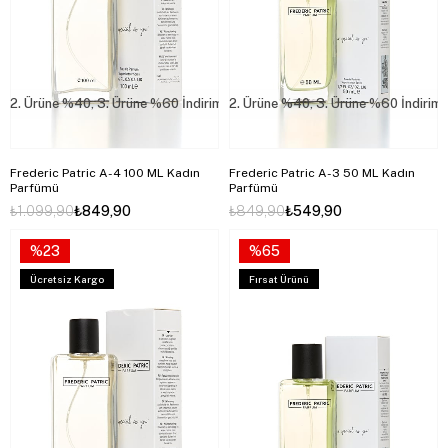
2. Ürüne %40, 3. Ürüne %60 İndirim
2. Ürüne %40, 3. Ürüne %60 İndirim
Frederic Patric A-4 100 ML Kadın
Frederic Patric A-3 50 ML Kadın
Parfümü
Parfümü
₺1.099,90
₺849,90
₺849,90
₺549,90
%23
%65
Ücretsiz Kargo
Fırsat Ürünü