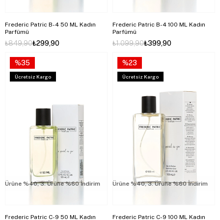
Frederic Patric B-4 50 ML Kadın
Frederic Patric B-4 100 ML Kadın
Parfümü
Parfümü
₺849,90
₺299,90
₺1.099,90
₺399,90
%35
%23
Ücretsiz Kargo
Ücretsiz Kargo
rüne %40, 3. Ürüne %60 İndirim
2. Ürüne %40, 3. Ürüne %60 İndirim
2. Ürüne %40, 3. Ürüne %60 İndirim
2.
Frederic Patric C-9 50 ML Kadın
Frederic Patric C-9 100 ML Kadın