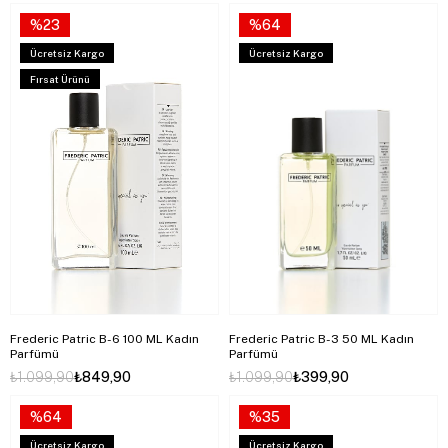
%23
%64
Ücretsiz Kargo
Ücretsiz Kargo
Fırsat Ürünü
Frederic Patric B-6 100 ML Kadın
Frederic Patric B-3 50 ML Kadın
Parfümü
Parfümü
₺1.099,90
₺849,90
₺1.099,90
₺399,90
%64
%35
Ücretsiz Kargo
Ücretsiz Kargo