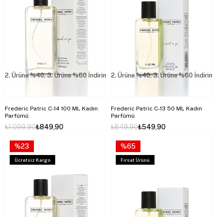
2. Ürüne %40, 3. Ürüne %60 İndirim
2. Ürüne %40, 3. Ürüne %60 İndirim
Frederic Patric C-14 100 ML Kadın
Frederic Patric C-13 50 ML Kadın
Parfümü
Parfümü
₺1.099,90
₺849,90
₺849,90
₺549,90
%23
%65
Ücretsiz Kargo
Fırsat Ürünü