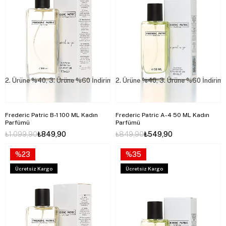
2. Ürüne %40, 3. Ürüne %60 İndirim
2. Ürüne %40, 3. Ürüne %60 İndirim
Frederic Patric B-1 100 ML Kadın
Frederic Patric A-4 50 ML Kadın
Parfümü
Parfümü
₺1.099,90
₺849,90
₺849,90
₺549,90
%23
%35
Ücretsiz Kargo
Ücretsiz Kargo