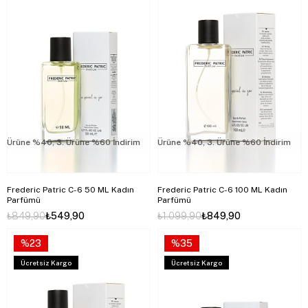
rüne %40, 3. Ürüne %60 İndirim
2. Ürüne %40, 3. Ürüne %60 İndirim
2. Ürüne %40, 3. Ürüne %60 İndirim
2.
Frederic Patric C-6 50 ML Kadın
Frederic Patric C-6 100 ML Kadın
Parfümü
Parfümü
₺849,90
₺549,90
₺1.099,90
₺849,90
%23
%35
Ücretsiz Kargo
Ücretsiz Kargo