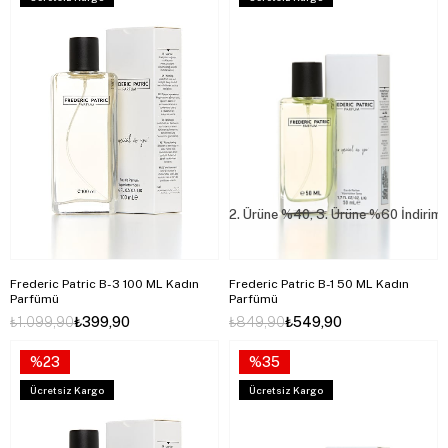
2. Ürüne %40, 3. Ürüne %60 İndirim
Frederic Patric B-3 100 ML Kadın
Frederic Patric B-1 50 ML Kadın
Parfümü
Parfümü
₺1.099,90
₺399,90
₺849,90
₺549,90
%23
%35
Ücretsiz Kargo
Ücretsiz Kargo