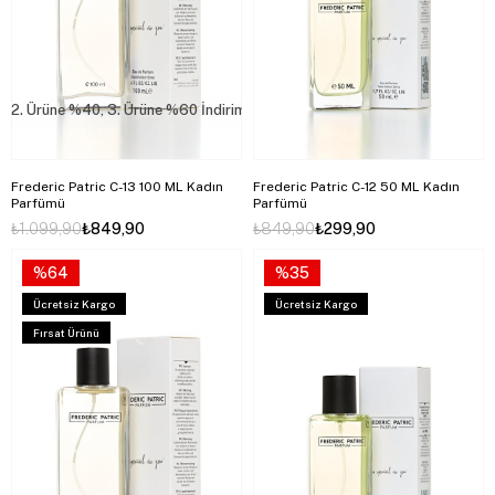
2. Ürüne %40, 3. Ürüne %60 İndirim
Frederic Patric C-13 100 ML Kadın
Frederic Patric C-12 50 ML Kadın
Parfümü
Parfümü
₺1.099,90
₺849,90
₺849,90
₺299,90
%64
%35
Ücretsiz Kargo
Ücretsiz Kargo
Fırsat Ürünü