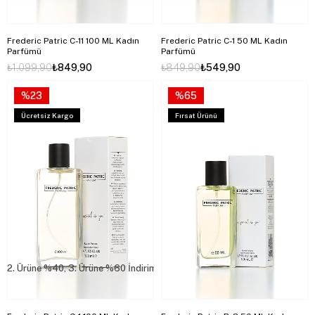
Frederic Patric C-11 100 ML Kadın
Frederic Patric C-1 50 ML Kadın
Parfümü
Parfümü
₺1.099,90
₺849,90
₺849,90
₺549,90
%23
%65
Ücretsiz Kargo
Fırsat Ürünü
2. Ürüne %40, 3. Ürüne %60 İndirim