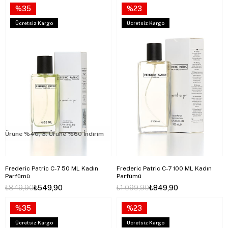
%35
%23
Ücretsiz Kargo
Ücretsiz Kargo
rüne %40, 3. Ürüne %60 İndirim
2. Ürüne %40, 3. Ürüne %60 İndirim
Frederic Patric C-7 50 ML Kadın
Frederic Patric C-7 100 ML Kadın
Parfümü
Parfümü
₺849,90
₺549,90
₺1.099,90
₺849,90
%35
%23
Ücretsiz Kargo
Ücretsiz Kargo