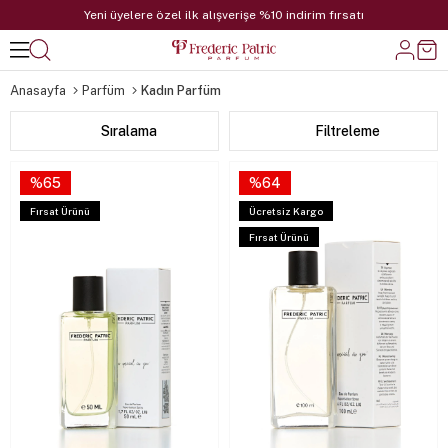
Yeni üyelere özel ilk alışverişe %10 indirim fırsatı
Anasayfa
Parfüm
Kadın Parfüm
Sıralama
Filtreleme
%65
%64
Fırsat Ürünü
Ücretsiz Kargo
Fırsat Ürünü