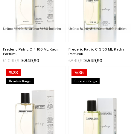
rüne %40, 3. Ürüne %60 İndirim
2. Ürüne %40, 3. Ürüne %60 İndirim
2. Ürüne %40, 3. Ürüne %60 İndirim
2.
Frederic Patric C-4 100 ML Kadın
Frederic Patric C-3 50 ML Kadın
Parfümü
Parfümü
₺1.099,90
₺849,90
₺849,90
₺549,90
%23
%35
Ücretsiz Kargo
Ücretsiz Kargo