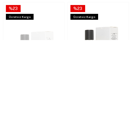
%23
%23
Ücretsiz Kargo
Ücretsiz Kargo
2. Ürüne %40, 3. Ürüne %60 İndirim
2. Ürüne %40, 3. Ürüne %60 İndirim
Frederic Patric P-5 100 ML Kadın
Frederic Patric L-6 100 ML Kadın
Parfümü
Parfümü
₺1.099,90
₺849,90
₺1.099,90
₺849,90
%35
%35