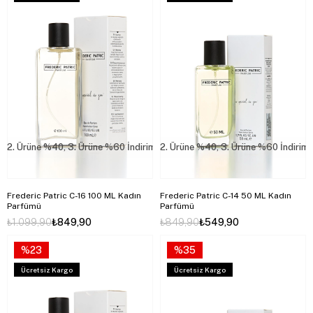
2. Ürüne %40, 3. Ürüne %60 İndirim
2. Ürüne %40, 3. Ürüne %60 İndirim
Frederic Patric C-16 100 ML Kadın
Frederic Patric C-14 50 ML Kadın
Parfümü
Parfümü
₺1.099,90
₺849,90
₺849,90
₺549,90
%23
%35
Ücretsiz Kargo
Ücretsiz Kargo