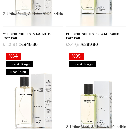
2. Ürüne %40, 3. Ürüne %60 İndirim
Frederic Patric A-3 100 ML Kadın
Frederic Patric A-2 50 ML Kadın
Parfümü
Parfümü
₺1.099,90
₺849,90
₺849,90
₺299,90
%64
%35
Ücretsiz Kargo
Ücretsiz Kargo
Fırsat Ürünü
2. Ürüne %40, 3. Ürüne %60 İndirim