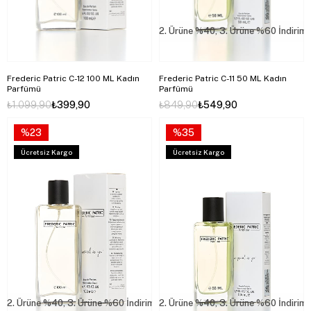
2. Ürüne %40, 3. Ürüne %60 İndirim
Frederic Patric C-12 100 ML Kadın
Frederic Patric C-11 50 ML Kadın
Parfümü
Parfümü
₺1.099,90
₺399,90
₺849,90
₺549,90
%23
%35
Ücretsiz Kargo
Ücretsiz Kargo
2. Ürüne %40, 3. Ürüne %60 İndirim
2. Ürüne %40, 3. Ürüne %60 İndirim