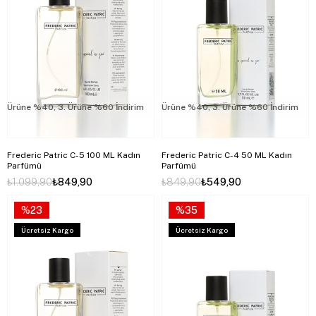
rüne %40, 3. Ürüne %60 İndirim
2. Ürüne %40, 3. Ürüne %60 İndirim
2. Ürüne %40, 3. Ürüne %60 İndirim
2.
Frederic Patric C-5 100 ML Kadın
Frederic Patric C-4 50 ML Kadın
Parfümü
Parfümü
₺1.099,90
₺849,90
₺849,90
₺549,90
%23
%35
Ücretsiz Kargo
Ücretsiz Kargo