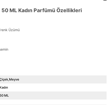
8 50 ML Kadın Parfümü Özellikleri
 Frenk Üzümü
semin
Çiçek,Meyve
Kadın
50 ML