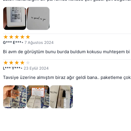
★
★
★
★
★
G*** E***
• 7 Ağustos 2024
Bi avm de görüştüm bunu burda buldum kokusu muhteşem bi sü
★
★
★
★
★
L*** Y***
• 23 Eylül 2024
Tavsiye üzerine almıştım biraz ağır geldi bana.. paketleme çok