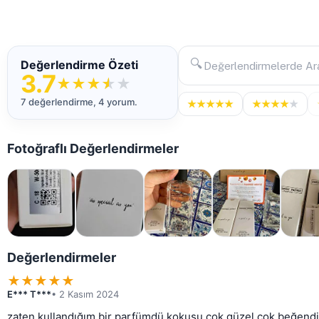
🔍
Değerlendirme Özeti
3.7
★
★
★
★
★
7 değerlendirme, 4 yorum.
★
★
★
★
★
★
★
★
★
★
Fotoğraflı Değerlendirmeler
Değerlendirmeler
★
★
★
★
★
E*** T***
• 2 Kasım 2024
zaten kullandığım bir parfümdü kokusu çok güzel çok beğend