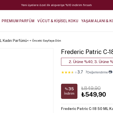
Yeni üyelere özel ilk alışverişe %10 indirim fırsatı
PREMIUM PARFÜM
VÜCUT & KİŞİSEL KOKU
YAŞAM ALANI & K
ML Kadın Parfümü
< < Önceki Sayfaya Dön
Frederic Patric C
2. Ürüne %40, 3. Ürüne %
3.7
📷
★
★
★
★
★
7
Değerlendirme
₺849,90
35
%
₺549,90
İndirim
Frederic Patric C-18 50 ML K