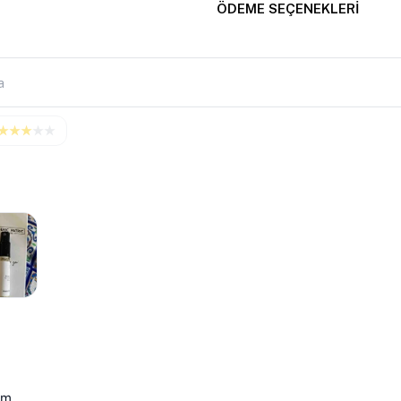
ÖDEME SEÇENEKLERI
★
★
★
★
★
im