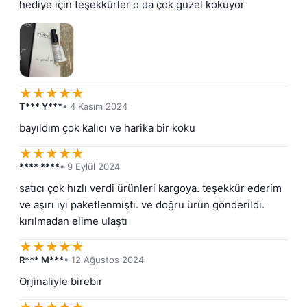
hediye için teşekkürler o da çok güzel kokuyor
★
★
★
★
★
T*** Y***
• 4 Kasım 2024
bayıldım çok kalıcı ve harika bir koku
★
★
★
★
★
**** ****
• 9 Eylül 2024
satıcı çok hızlı verdi ürünleri kargoya. teşekkür ederim 
ve aşırı iyi paketlenmişti. ve doğru ürün gönderildi. 
kırılmadan elime ulaştı
★
★
★
★
★
R*** M***
• 12 Ağustos 2024
Orjinaliyle birebir