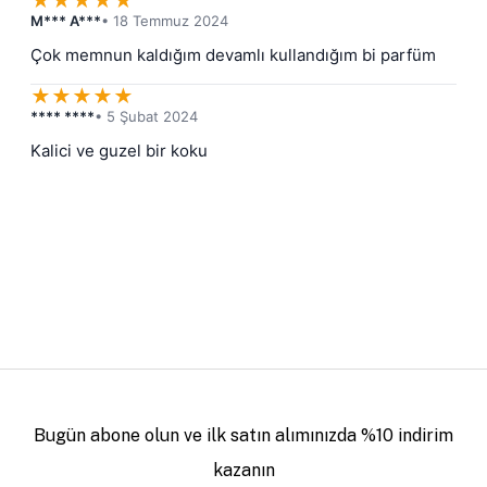
★
★
★
★
★
M*** A***
• 18 Temmuz 2024
Çok memnun kaldığım devamlı kullandığım bi parfüm
★
★
★
★
★
**** ****
• 5 Şubat 2024
Kalici ve guzel bir koku
Bugün abone olun ve ilk satın alımınızda %10 indirim
kazanın