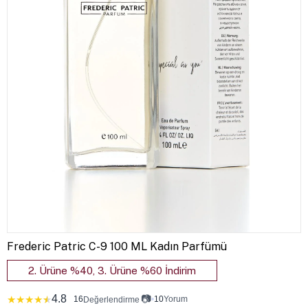
Frederic Patric C-9 100 ML Kadın Parfümü
2. Ürüne %40, 3. Ürüne %60 İndirim
4.8
📷
★
★
★
★
★
16
•
10
Yorum
Değerlendirme