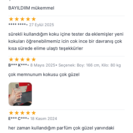
BAYILDIIM mükemmel
★
★
★
★
★
**** ****
• 27 Eylül 2025
sürekli kullandığım koku içine tester da eklemişler yeni 
kokuları öğrenebilmemiz icin cok ince bir davranış çok 
kısa sürede elime ulaştı teşekkürler
★
★
★
★
★
B*** K***
• 8 Mayıs 2025
• Seçenek: Boy: 166 cm, Kilo: 80 kg
çok memnunum kokusu çok güzel
★
★
★
★
★
E*** C***
• 18 Kasım 2024
her zaman kullandığım parfüm çok güzel yanındaki 