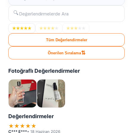
🔍
★
★
★
★
★
★
★
★
★
★
★
★
★
★
★
Tüm Değerlendirmeler
⇅
Önerilen Sıralama
Fotoğraflı Değerlendirmeler
Değerlendirmeler
★
★
★
★
★
Ç*** E***
• 18 Haziran 2026