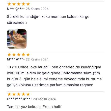
★
★
★
★
★
N*** Ç***
• 28 Kasım 2024
Sürekli kullandığım koku memnun kaldım kargo 
sürecinden
★
★
★
★
★
M*** A***
• 22 Kasım 2024
10 /10 Chloe love muadili ben önceden de kullandığım 
icin 100 ml aldim ilk geldiginde üniformama sıkmıştım 
bugün 3. gün hala elimi ceneme dayadgimda burnuma 
geliyo kokusu uzerimde parfum olmasina ragmen
★
★
★
★
★
E*** P*** B***
• 20 Kasım 2024
Tam bir yaz kokusu. Fresh hafif