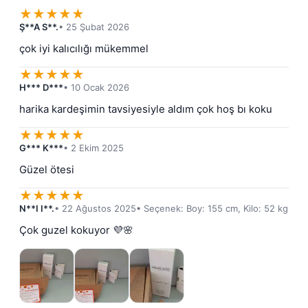
★
★
★
★
★
Ş**A S**.
• 25 Şubat 2026
çok iyi kalıcılığı mükemmel
★
★
★
★
★
H*** D***
• 10 Ocak 2026
harika kardeşimin tavsiyesiyle aldım çok hoş bı koku
★
★
★
★
★
G*** K***
• 2 Ekim 2025
Güzel ötesi
★
★
★
★
★
N**I I**.
• 22 Ağustos 2025
• Seçenek: Boy: 155 cm, Kilo: 52 kg
Çok guzel kokuyor 💜🌸