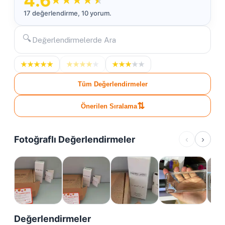
4.6
★
★
★
★
★
17 değerlendirme, 10 yorum.
🔍
★
★
★
★
★
★
★
★
★
★
★
★
★
★
★
Tüm Değerlendirmeler
⇅
Önerilen Sıralama
Fotoğraflı Değerlendirmeler
‹
›
Değerlendirmeler