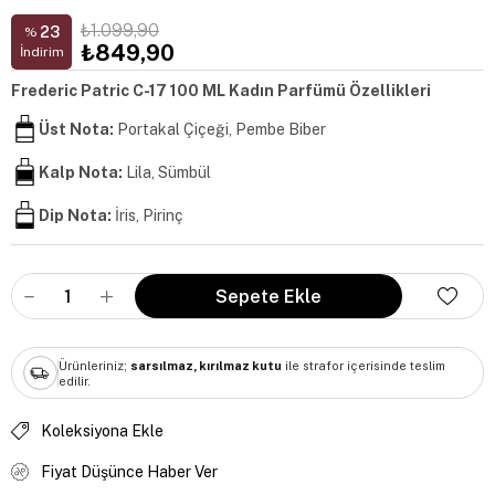
₺1.099,90
23
%
₺849,90
İndirim
Frederic Patric C-17 100 ML Kadın Parfümü Özellikleri
Üst Nota:
Portakal Çiçeği, Pembe Biber
Kalp Nota:
Lila, Sümbül
Dip Nota:
İris, Pirinç
Ürünleriniz;
sarsılmaz, kırılmaz kutu
ile strafor içerisinde teslim
edilir.
Koleksiyona Ekle
Fiyat Düşünce Haber Ver