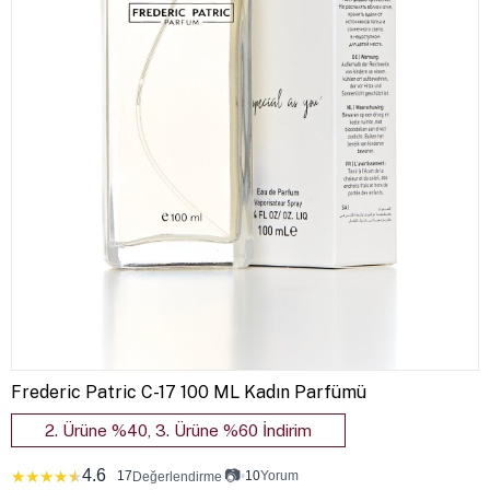
Frederic Patric C-17 100 ML Kadın Parfümü
2. Ürüne %40, 3. Ürüne %60 İndirim
4.6
📷
★
★
★
★
★
17
•
10
Yorum
Değerlendirme