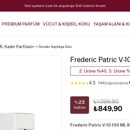
Yeni üyelere özel ilk alışverişe %10 indirim fırsatı
PREMIUM PARFÜM
VÜCUT & KİŞİSEL KOKU
YAŞAM ALANI & K
 ML Kadın Parfümü
< < Önceki Sayfaya Dön
Frederic Patric V-
2. Ürüne %40, 3. Ürüne %
4.5
★
★
★
★
★
544
Değerlendirme
₺1.099,90
23
%
₺849,90
İndirim
Frederic Patric V-10 100 ML 