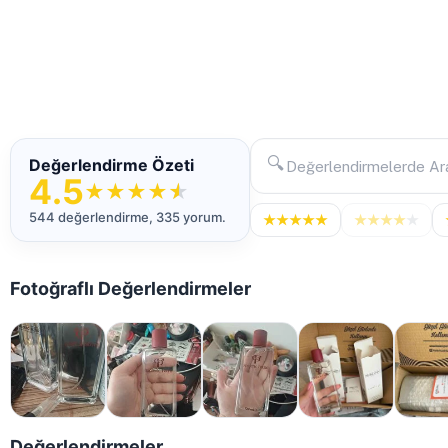
🔍
Değerlendirme Özeti
4.5
★
★
★
★
★
544 değerlendirme, 335 yorum.
★
★
★
★
★
★
★
★
★
★
Fotoğraflı Değerlendirmeler
Değerlendirmeler