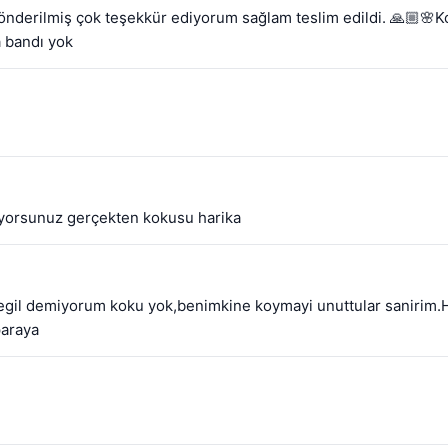
gönderilmiş çok teşekkür ediyorum sağlam teslim edildi. 🙏🏼🌸Ko
a bandı yok
yorsunuz gerçekten kokusu harika
degil demiyorum koku yok,benimkine koymayi unuttular sanirim.H
paraya