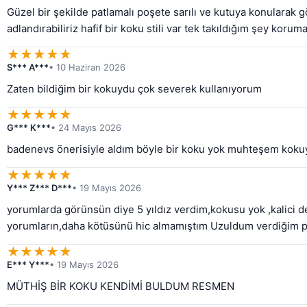
Güzel bir şekilde patlamalı poşete sarılı ve kutuya konularak 
adlandırabiliriz hafif bir koku stili var tek takıldığım şey korum
★
★
★
★
★
S*** A***
• 10 Haziran 2026
Zaten bildiğim bir kokuydu çok severek kullanıyorum
★
★
★
★
★
G*** K***
• 24 Mayıs 2026
badenevs önerisiyle aldım böyle bir koku yok muhteşem koku
★
★
★
★
★
Y*** Z*** D***
• 19 Mayıs 2026
yorumlarda görünsün diye 5 yıldız verdim,kokusu yok ,kalici 
yorumların,daha kötüsünü hic almamıştım Uzuldum verdiğim 
★
★
★
★
★
E*** Y***
• 19 Mayıs 2026
MÜTHİŞ BİR KOKU KENDİMİ BULDUM RESMEN