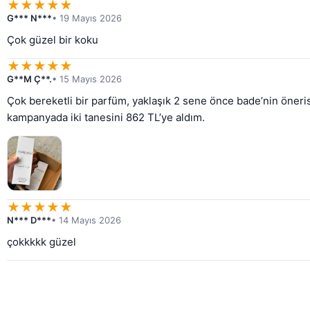
★
★
★
★
★
G*** N***
• 19 Mayıs 2026
Çok güzel bir koku
★
★
★
★
★
G**M Ç**.
• 15 Mayıs 2026
Çok bereketli bir parfüm, yaklaşık 2 sene önce bade’nin öneris
kampanyada iki tanesini 862 TL’ye aldım.
★
★
★
★
★
N*** D***
• 14 Mayıs 2026
çokkkkk güzel