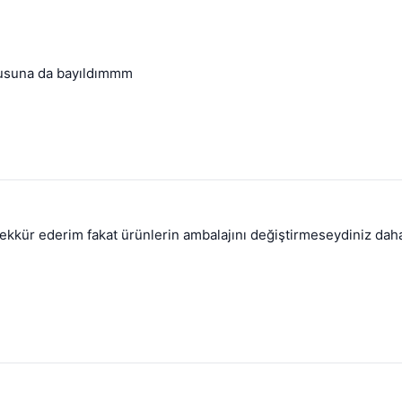
kusuna da bayıldımmm
eşekkür ederim fakat ürünlerin ambalajını değiştirmeseydiniz daha