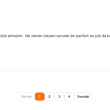
iyle almıştım.  Ne zaman sıksam sorulan bir parfüm ve çok da kal
Önceki
1
2
3
4
Sonraki