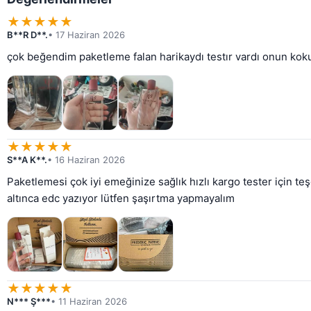
★
★
★
★
★
B**R D**.
• 17 Haziran 2026
çok beğendim paketleme falan harikaydı testır vardı onun ko
★
★
★
★
★
S**A K**.
• 16 Haziran 2026
Paketlemesi çok iyi emeğinize sağlık hızlı kargo tester için t
altınca edc yazıyor lütfen şaşırtma yapmayalım
★
★
★
★
★
N*** Ş***
• 11 Haziran 2026