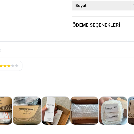
Boyut
ÖDEME SEÇENEKLERI
★
★
★
★
★