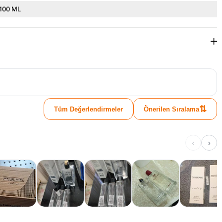
100 ML
⇅
Tüm Değerlendirmeler
Önerilen Sıralama
‹
›