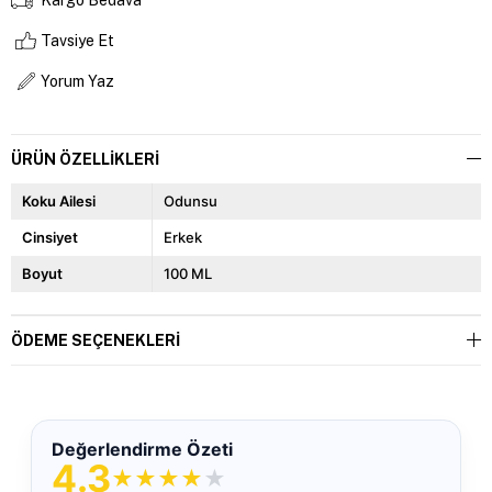
Tavsiye Et
Yorum Yaz
ÜRÜN ÖZELLIKLERI
Koku Ailesi
Odunsu
Cinsiyet
Erkek
Boyut
100 ML
ÖDEME SEÇENEKLERI
Değerlendirme Özeti
4.3
★
★
★
★
★