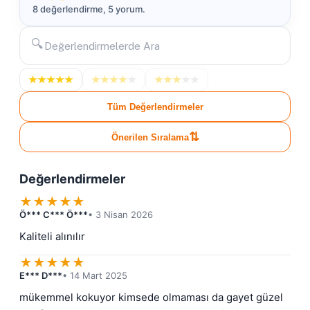
8 değerlendirme, 5 yorum.
🔍
★
★
★
★
★
★
★
★
★
★
★
★
★
★
★
Tüm Değerlendirmeler
⇅
Önerilen Sıralama
Değerlendirmeler
★
★
★
★
★
Ö*** C*** Ö***
• 3 Nisan 2026
Kaliteli alınılır
★
★
★
★
★
E*** D***
• 14 Mart 2025
mükemmel kokuyor kimsede olmaması da gayet güzel 