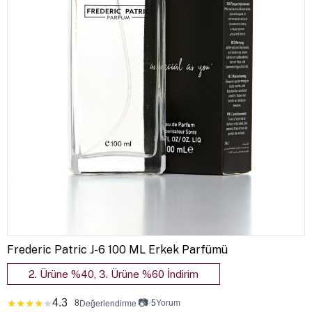
Frederic Patric J-6 100 ML Erkek Parfümü
2. Ürüne %40, 3. Ürüne %60 İndirim
4.3
📷
★
★
★
★
★
8
•
5
Yorum
Değerlendirme