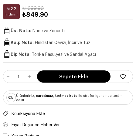
₺1.099,90
23
%
₺849,90
İndirim
Üst Nota:
Nane ve Zencefil
Kalp Nota:
Hindistan Cevizi, İncir ve Tuz
Dip Nota:
Tonka Fasulyesi ve Sandal Ağacı
Ürünleriniz;
sarsılmaz, kırılmaz kutu
ile strafor içerisinde teslim
edilir.
Koleksiyona Ekle
Fiyat Düşünce Haber Ver
Kargo Bedava