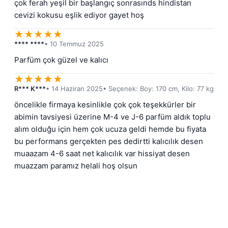
çok ferah yeşil bir başlangıç sonrasınds hindistan 
cevizi kokusu eşlik ediyor gayet hoş
★
★
★
★
★
**** ****
• 10 Temmuz 2025
Parfüm çok güzel ve kalıcı
★
★
★
★
★
R*** K***
• 14 Haziran 2025
• Seçenek: Boy: 170 cm, Kilo: 77 kg
öncelikle firmaya kesinlikle çok çok teşekkürler bir 
abimin tavsiyesi üzerine M-4 ve J-6 parfüm aldık toplu 
alım olduğu için hem çok ucuza geldi hemde bu fiyata 
bu performans gerçekten pes dedirtti kalıcılık desen 
muaazam 4-6 saat net kalıcılık var hissiyat desen 
muazzam paramız helali hoş olsun