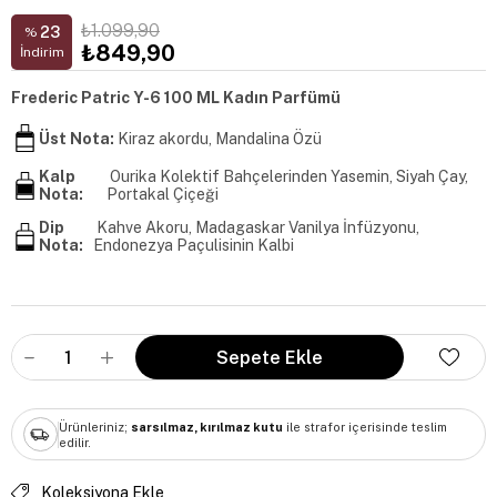
₺1.099,90
23
%
₺849,90
İndirim
Frederic Patric Y-6 100 ML Kadın Parfümü
Üst Nota:
Kiraz akordu, Mandalina Özü
Kalp
Ourika Kolektif Bahçelerinden Yasemin, Siyah Çay,
Nota:
Portakal Çiçeği
Dip
Kahve Akoru, Madagaskar Vanilya İnfüzyonu,
Nota:
Endonezya Paçulisinin Kalbi
Ürünleriniz;
sarsılmaz, kırılmaz kutu
ile strafor içerisinde teslim
edilir.
Koleksiyona Ekle