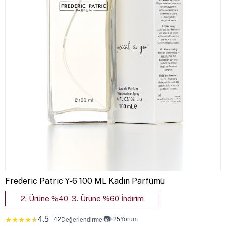
Frederic Patric Y-6 100 ML Kadın Parfümü
2. Ürüne %40, 3. Ürüne %60 İndirim
4.5
📷
★
★
★
★
★
42
•
25
Yorum
Değerlendirme