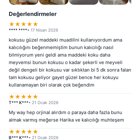
Değerlendirmeler
★
★
★
★
★
**** ****
• 17 Nisan 2026
kokusu güzel maddeki muadilini kullanıyordum ama 
kalıcılığını beğenmemiştim bunun kalıcılığı nasıl 
bilmiyorum yeni geldi ama maddeki koku daha 
meyvemsi bunun kokusu o kadar şekerli ve meyveli 
değil dengeli bir kokusu var sıktıktan bi 5 dk sonra falan 
tam kokusu geliyor gayet güzel bence her kokuyu 
kullanamayan biri olarak çok beğendim
★
★
★
★
★
T*** K***
• 21 Ocak 2026
My way hep orjinal alırdım o paraya daha fazla bunu 
almak varmış meğerse Harika ve kalıcılığı muhteşem
★
★
★
★
★
B*** K***
• 21 Ocak 2026