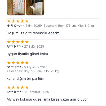
★
★
★
★
★
N**I Ç**.
• 4 Ekim 2025
• Seçenek: Boy: 178 cm, Kilo: 110 kg
Hoşumuza gitti teşekkür ederiz
★
★
★
★
★
A*** N***
• 27 Eylül 2025
uygun fiyatlkı güsel koku
★
★
★
★
★
D*** S***
• 5 Ağustos 2025
• Seçenek: Boy: 168 cm, Kilo: 75 kg
kullandığım bir parfüm
★
★
★
★
★
S*** K***
• 15 Temmuz 2025
My way kokusu güzel ama biraz yazın ağır oluyor