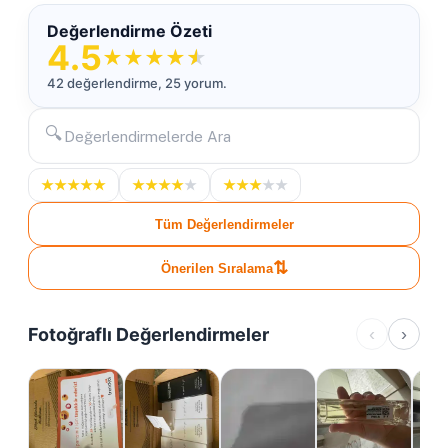
Değerlendirme Özeti
4.5
★
★
★
★
★
42 değerlendirme, 25 yorum.
🔍
★
★
★
★
★
★
★
★
★
★
★
★
★
★
★
Tüm Değerlendirmeler
⇅
Önerilen Sıralama
Fotoğraflı Değerlendirmeler
‹
›