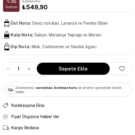
₺849,90
35
%
₺549,90
İndirim
Üst Nota:
Deniz notaları, Lavanta ve Pembe Biber
Kalp Nota:
Sabun, Menekşe Yaprağı ve Mersin
Dip Nota:
Misk, Cashmeran ve Sandal Ağacı
Ürünleriniz;
sarsılmaz, kırılmaz kutu
ile strafor içerisinde teslim
edilir.
Koleksiyona Ekle
Fiyat Düşünce Haber Ver
Kargo Bedava