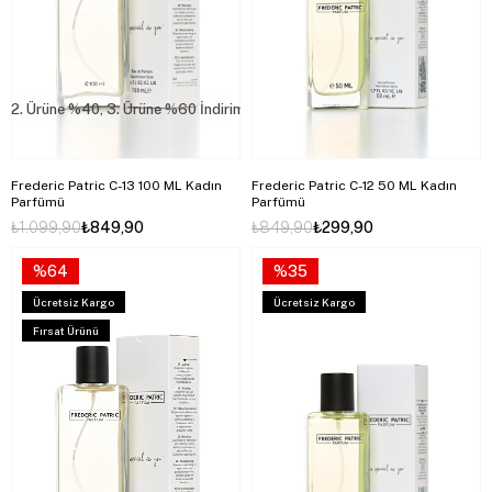
2. Ürüne %40, 3. Ürüne %60 İndirim
Frederic Patric C-13 100 ML Kadın
Frederic Patric C-12 50 ML Kadın
Parfümü
Parfümü
₺1.099,90
₺849,90
₺849,90
₺299,90
%64
%35
Ücretsiz Kargo
Ücretsiz Kargo
Fırsat Ürünü