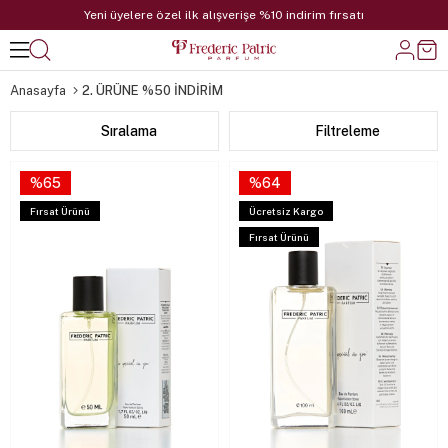
Yeni üyelere özel ilk alışverişe %10 indirim fırsatı
Anasayfa
2. ÜRÜNE %50 İNDİRİM
Sıralama
Filtreleme
%65
%64
Fırsat Ürünü
Ücretsiz Kargo
Fırsat Ürünü