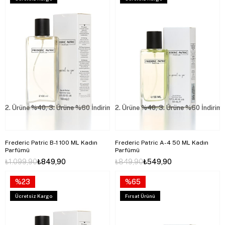
2. Ürüne %40, 3. Ürüne %60 İndirim
2. Ürüne %40, 3. Ürüne %60 İndirim
Frederic Patric B-1 100 ML Kadın
Frederic Patric A-4 50 ML Kadın
Parfümü
Parfümü
₺1.099,90
₺849,90
₺849,90
₺549,90
%23
%65
Ücretsiz Kargo
Fırsat Ürünü