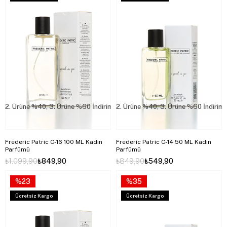
2. Ürüne %40, 3. Ürüne %60 İndirim
2. Ürüne %40, 3. Ürüne %60 İndirim
Frederic Patric C-16 100 ML Kadın
Frederic Patric C-14 50 ML Kadın
Parfümü
Parfümü
₺1.099,90
₺849,90
₺849,90
₺549,90
%23
%35
Ücretsiz Kargo
Ücretsiz Kargo