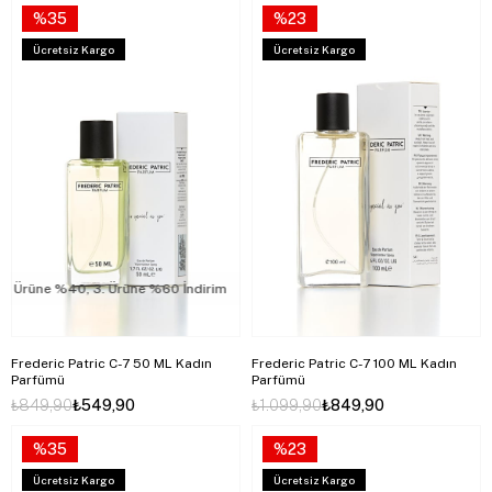
%35
%23
Ücretsiz Kargo
Ücretsiz Kargo
rüne %40, 3. Ürüne %60 İndirim
2. Ürüne %40, 3. Ürüne %60 İndirim
Frederic Patric C-7 50 ML Kadın
Frederic Patric C-7 100 ML Kadın
Parfümü
Parfümü
₺849,90
₺549,90
₺1.099,90
₺849,90
%35
%23
Ücretsiz Kargo
Ücretsiz Kargo