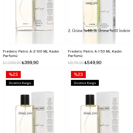
2. Ürüne %40, 3. Ürüne %60 İndirim
Frederic Patric A-2 100 ML Kadın
Frederic Patric A-1 50 ML Kadın
Parfümü
Parfümü
₺1.099,90
₺399,90
₺849,90
₺549,90
%23
%23
Ücretsiz Kargo
Ücretsiz Kargo