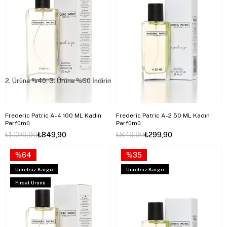
2. Ürüne %40, 3. Ürüne %60 İndirim
Frederic Patric A-4 100 ML Kadın
Frederic Patric A-2 50 ML Kadın
Parfümü
Parfümü
₺1.099,90
₺849,90
₺849,90
₺299,90
%64
%35
Ücretsiz Kargo
Ücretsiz Kargo
Fırsat Ürünü