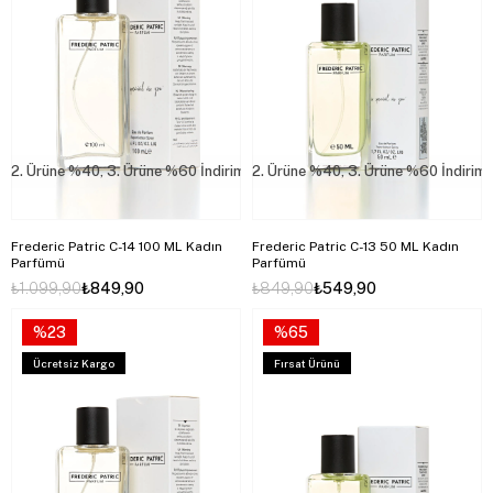
2. Ürüne %40, 3. Ürüne %60 İndirim
2. Ürüne %40, 3. Ürüne %60 İndirim
Frederic Patric C-14 100 ML Kadın
Frederic Patric C-13 50 ML Kadın
Parfümü
Parfümü
₺1.099,90
₺849,90
₺849,90
₺549,90
%23
%65
Ücretsiz Kargo
Fırsat Ürünü