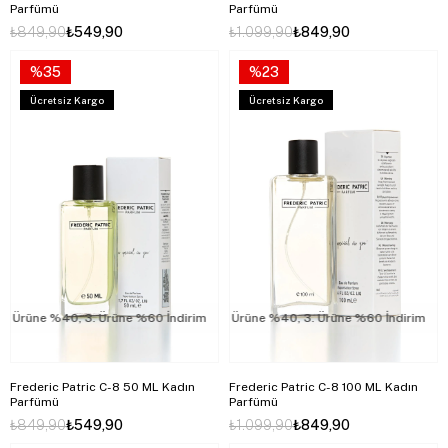
Parfümü
Parfümü
₺849,90
₺549,90
₺1.099,90
₺849,90
%35
%23
Ücretsiz Kargo
Ücretsiz Kargo
rüne %40, 3. Ürüne %60 İndirim
2. Ürüne %40, 3. Ürüne %60 İndirim
2. Ürüne %40, 3. Ürüne %60 İndirim
2.
Frederic Patric C-8 50 ML Kadın
Frederic Patric C-8 100 ML Kadın
Parfümü
Parfümü
₺849,90
₺549,90
₺1.099,90
₺849,90