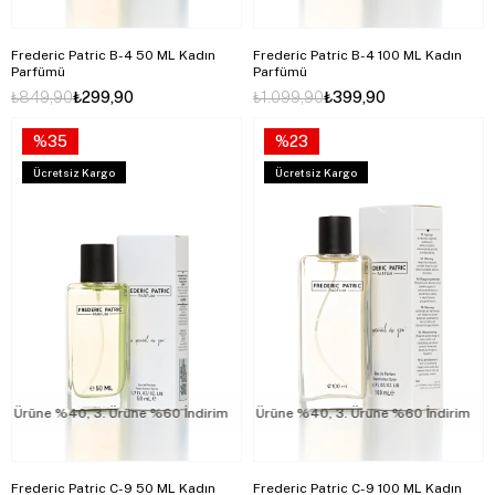
Frederic Patric B-4 50 ML Kadın
Frederic Patric B-4 100 ML Kadın
Parfümü
Parfümü
₺849,90
₺299,90
₺1.099,90
₺399,90
%35
%23
Ücretsiz Kargo
Ücretsiz Kargo
rüne %40, 3. Ürüne %60 İndirim
2. Ürüne %40, 3. Ürüne %60 İndirim
2. Ürüne %40, 3. Ürüne %60 İndirim
2.
Frederic Patric C-9 50 ML Kadın
Frederic Patric C-9 100 ML Kadın