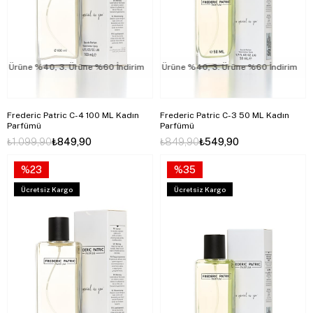
rüne %40, 3. Ürüne %60 İndirim
2. Ürüne %40, 3. Ürüne %60 İndirim
2. Ürüne %40, 3. Ürüne %60 İndirim
2.
Frederic Patric C-4 100 ML Kadın
Frederic Patric C-3 50 ML Kadın
Parfümü
Parfümü
₺1.099,90
₺849,90
₺849,90
₺549,90
%23
%35
Ücretsiz Kargo
Ücretsiz Kargo