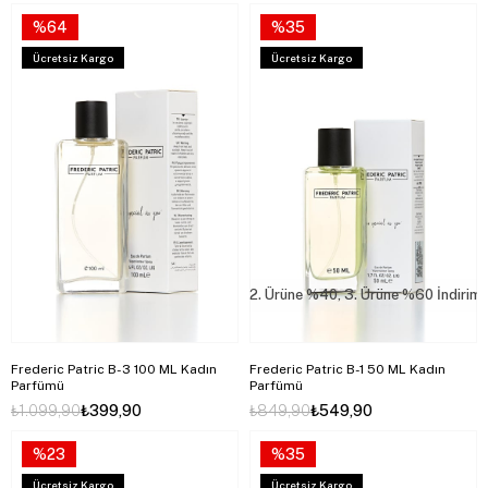
%64
%35
Ücretsiz Kargo
Ücretsiz Kargo
2. Ürüne %40, 3. Ürüne %60 İndirim
Frederic Patric B-3 100 ML Kadın
Frederic Patric B-1 50 ML Kadın
Parfümü
Parfümü
₺1.099,90
₺399,90
₺849,90
₺549,90
%23
%35
Ücretsiz Kargo
Ücretsiz Kargo