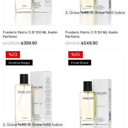
2. Ürüne %40, 3. Ürüne %60 İndirim
Frederic Patric C-12 100 ML Kadın
Frederic Patric C-11 50 ML Kadın
Parfümü
Parfümü
₺1.099,90
₺399,90
₺849,90
₺549,90
%23
%65
Ücretsiz Kargo
Fırsat Ürünü
2. Ürüne %40, 3. Ürüne %60 İndirim