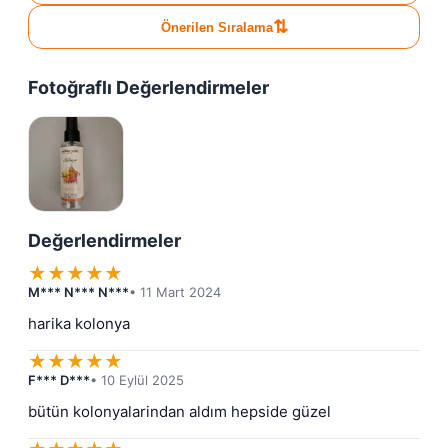
⇅
Önerilen Sıralama
Fotoğraflı Değerlendirmeler
Değerlendirmeler
★
★
★
★
★
M*** N*** N***
• 11 Mart 2024
harika kolonya
★
★
★
★
★
F*** D***
• 10 Eylül 2025
bütün kolonyalarindan aldım hepside güzel