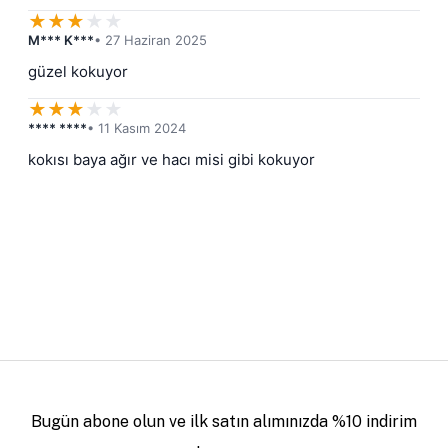
★
★
★
★
★
M*** K***
• 27 Haziran 2025
güzel kokuyor
★
★
★
★
★
**** ****
• 11 Kasım 2024
kokısı baya ağır ve hacı misi gibi kokuyor
Bugün abone olun ve ilk satın alımınızda %10 indirim