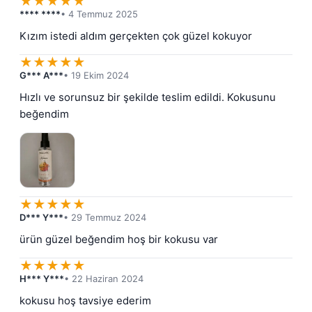
★
★
★
★
★
**** ****
• 4 Temmuz 2025
Kızım istedi aldım gerçekten çok güzel kokuyor
★
★
★
★
★
G*** A***
• 19 Ekim 2024
Hızlı ve sorunsuz bir şekilde teslim edildi. Kokusunu 
beğendim
★
★
★
★
★
D*** Y***
• 29 Temmuz 2024
ürün güzel beğendim hoş bir kokusu var
★
★
★
★
★
H*** Y***
• 22 Haziran 2024
kokusu hoş tavsiye ederim