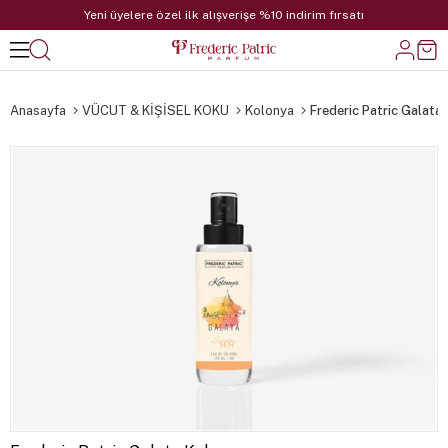
Yeni üyelere özel ilk alışverişe %10 indirim fırsatı
Anasayfa
VÜCUT & KİŞİSEL KOKU
Kolonya
Frederic Patric Galata