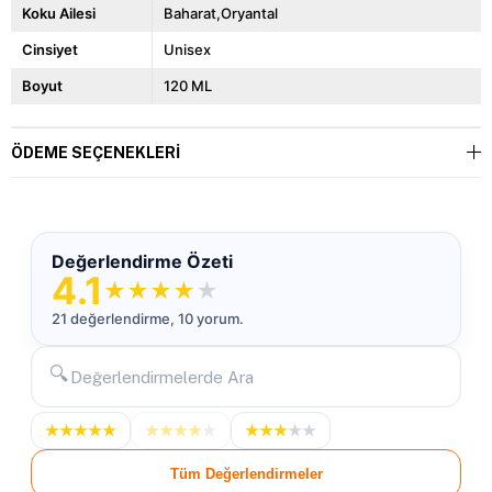
Koku Ailesi
Baharat,Oryantal
Cinsiyet
Unisex
Boyut
120 ML
ÖDEME SEÇENEKLERI
Değerlendirme Özeti
4.1
★
★
★
★
★
21 değerlendirme, 10 yorum.
🔍
★
★
★
★
★
★
★
★
★
★
★
★
★
★
★
Tüm Değerlendirmeler