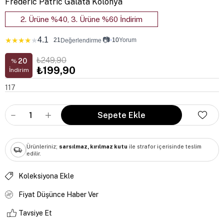
Frederic Patric Galata Kolonya
2. Ürüne %40, 3. Ürüne %60 İndirim
4.1
📷
★
★
★
★
★
21
•
10
Yorum
Değerlendirme
₺249,90
20
%
₺199,90
İndirim
117
Ürünleriniz;
sarsılmaz, kırılmaz kutu
ile strafor içerisinde teslim
edilir.
Koleksiyona Ekle
Fiyat Düşünce Haber Ver
Tavsiye Et