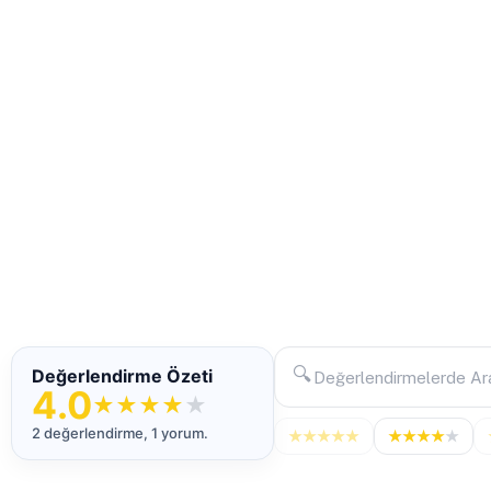
🔍
Değerlendirme Özeti
4.0
★
★
★
★
★
2 değerlendirme, 1 yorum.
★
★
★
★
★
★
★
★
★
★