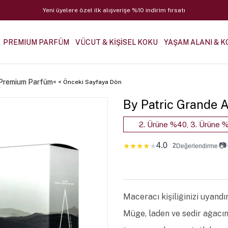
Yeni üyelere özel ilk alışverişe %10 indirim fırsatı
PREMIUM PARFÜM
VÜCUT & KİŞİSEL KOKU
YAŞAM ALANI & K
 Premium Parfüm
< < Önceki Sayfaya Dön
By Patric Grande 
2. Ürüne %40, 3. Ürüne %
4.0
📷
★
★
★
★
★
2
Değerlendirme
Maceracı kişiliğinizi uyandı
Müge, laden ve sedir ağacın