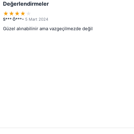
Değerlendirmeler
★
★
★
★
★
S*** Ö***
• 5 Mart 2024
Güzel alınabilinir ama vazgeçilmezde değil