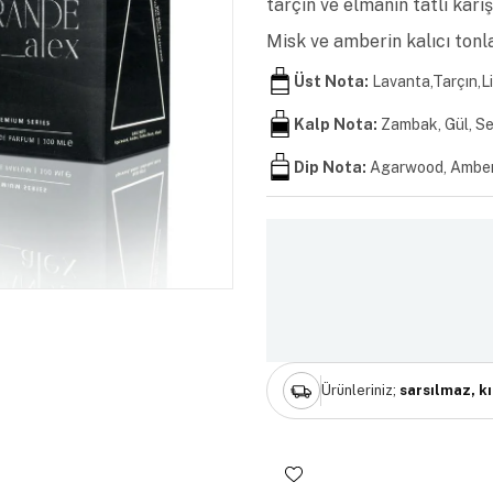
tarçın ve elmanın tatlı karı
Misk ve amberin kalıcı tonla
Üst Nota:
Lavanta,Tarçın,L
Kalp Nota:
Zambak, Gül, Se
Dip Nota:
Agarwood, Amber, 
Ürünleriniz;
sarsılmaz, k