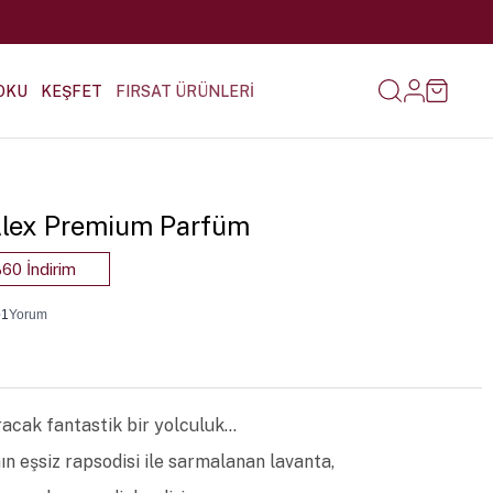
OKU
KEŞFET
FIRSAT ÜRÜNLERİ
Alex Premium Parfüm
60 İndirim
•
1
Yorum
racak fantastik bir yolculuk...
ın eşsiz rapsodisi ile sarmalanan lavanta,