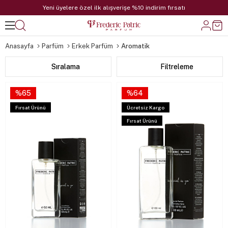
Yeni üyelere özel ilk alışverişe %10 indirim fırsatı
Anasayfa
Parfüm
Erkek Parfüm
Aromatik
Sıralama
Filtreleme
%65
%64
Fırsat Ürünü
Ücretsiz Kargo
Fırsat Ürünü