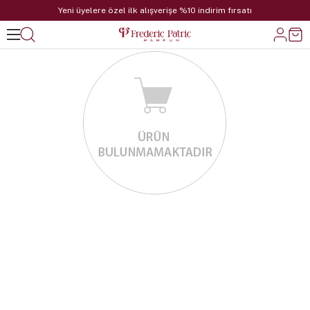
Yeni üyelere özel ilk alışverişe %10 indirim fırsatı