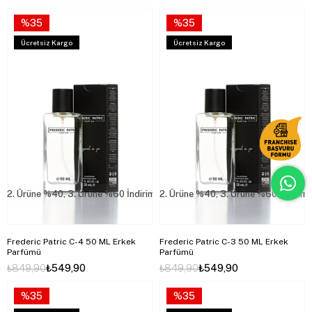
%35
%35
Ücretsiz Kargo
Ücretsiz Kargo
2. Ürüne %40, 3. Ürüne %60 İndirim
2. Ürüne %40, 3. Ürüne %60 İndirim
Frederic Patric C-4 50 ML Erkek
Frederic Patric C-3 50 ML Erkek
Parfümü
Parfümü
₺849,90
₺549,90
₺849,90
₺549,90
%35
%35