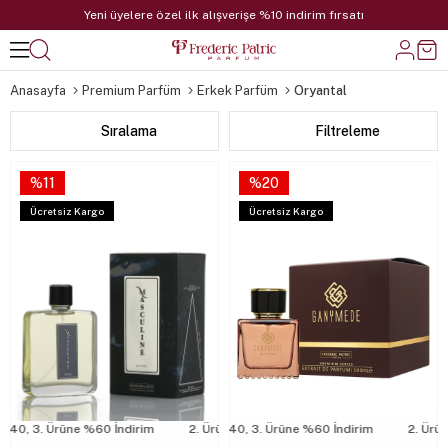
Yeni üyelere özel ilk alışverişe %10 indirim fırsatı
Anasayfa
Premium Parfüm
Erkek Parfüm
Oryantal
Sıralama
Filtreleme
%11
%20
Ücretsiz Kargo
Ücretsiz Kargo
%40, 3. Ürüne %60 İndirim
2. Ürüne %40, 3. Ürüne %60 İndirim
2. Ürüne %40, 3. Ürüne %60 İndirim
2. Ürü