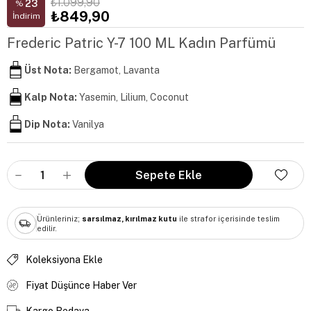
₺1.099,90
23
%
₺849,90
İndirim
Frederic Patric Y-7 100 ML Kadın Parfümü
Üst Nota:
Bergamot, Lavanta
Kalp Nota:
Yasemin, Lilium, Coconut
Dip Nota:
Vanilya
Ürünleriniz;
sarsılmaz, kırılmaz kutu
ile strafor içerisinde teslim
edilir.
Koleksiyona Ekle
Fiyat Düşünce Haber Ver
Kargo Bedava