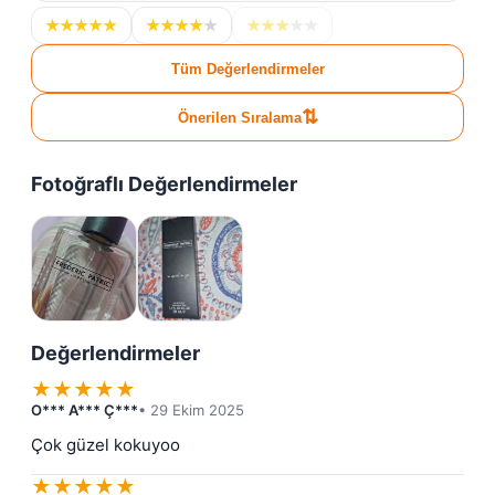
★
★
★
★
★
★
★
★
★
★
★
★
★
★
★
Tüm Değerlendirmeler
⇅
Önerilen Sıralama
Fotoğraflı Değerlendirmeler
Değerlendirmeler
★
★
★
★
★
O*** A*** Ç***
• 29 Ekim 2025
Çok güzel kokuyoo
★
★
★
★
★