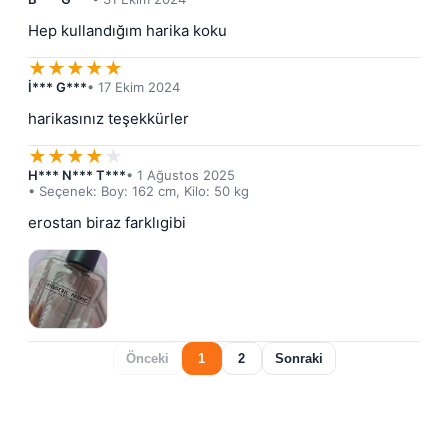
Hep kullandığım harika koku
★
★
★
★
★
İ*** G***
• 17 Ekim 2024
harikasınız teşekkürler
★
★
★
★
★
H*** N*** T***
• 1 Ağustos 2025
• Seçenek: Boy: 162 cm, Kilo: 50 kg
erostan biraz farklıgibi
Önceki
1
2
Sonraki