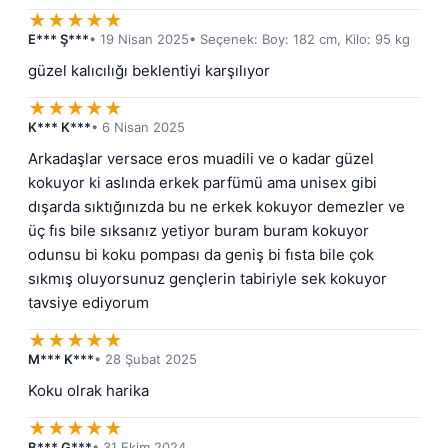
★
★
★
★
★
E*** Ş***
• 19 Nisan 2025
• Seçenek: Boy: 182 cm, Kilo: 95 kg
güzel kalıcılığı beklentiyi karşılıyor
★
★
★
★
★
K*** K***
• 6 Nisan 2025
Arkadaşlar versace eros muadili ve o kadar güzel 
kokuyor ki aslında erkek parfümü ama unisex gibi 
dışarda sıktığınızda bu ne erkek kokuyor demezler ve 
üç fıs bile sıksanız yetiyor buram buram kokuyor 
odunsu bi koku pompası da geniş bi fısta bile çok 
sıkmış oluyorsunuz gençlerin tabiriyle sek kokuyor 
tavsiye ediyorum
★
★
★
★
★
M*** K***
• 28 Şubat 2025
Koku olrak harika
★
★
★
★
★
B*** G***
• 31 Ekim 2024