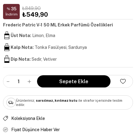
₺849,90
35
%
₺549,90
İndirim
Frederic Patric V-1 50 ML Erkek Parfümü Özellikleri
Üst Nota:
Limon, Elma
Kalp Nota:
Tonka Fasülyesi, Sardunya
Dip Nota:
Sedir, Vetiver
Ürünleriniz;
sarsılmaz, kırılmaz kutu
ile strafor içerisinde teslim
edilir.
Koleksiyona Ekle
Fiyat Düşünce Haber Ver