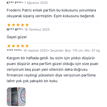
K*** Y***
• 1 Ağustos 2025
Frederic Patric erkek parfüm bu kokusunu yorumlara 
okuyarak sipariş vermiştim. Eşim kokusunu beğendi.
★
★
★
★
★
N*** A***
• 18 Temmuz 2025
Gayet güzel
★
★
★
★
★
**** ****
• 16 Haziran 2025
• Seçenek: Boy: 175 cm, Kilo: 67 kg
Kargom bir haftada geldi. bu sizin için yıldızı düşürür 
puanı düşürür ama parfüm güzel olduğu için size puan 
veriyorum beş puan yani sitenizin daha doğrusu 
firmanızın reytingi yükselsin diye veriyorum parfüme 
lafım yok çok yakışıklı bir koku