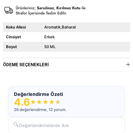
Koku Ailesi
Aromatik,Baharat
Cinsiyet
Erkek
Boyut
50 ML
ÖDEME SEÇENEKLERI
Değerlendirme Özeti
4.6
★
★
★
★
★
26 değerlendirme, 12 yorum.
🔍