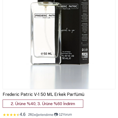
Frederic Patric V-1 50 ML Erkek Parfümü
2. Ürüne %40, 3. Ürüne %60 İndirim
4.6
📷
★
★
★
★
★
26
•
12
Yorum
Değerlendirme