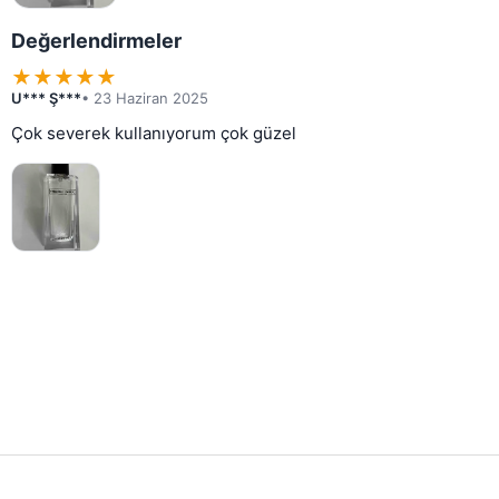
Değerlendirmeler
★
★
★
★
★
U*** Ş***
• 23 Haziran 2025
Çok severek kullanıyorum çok güzel