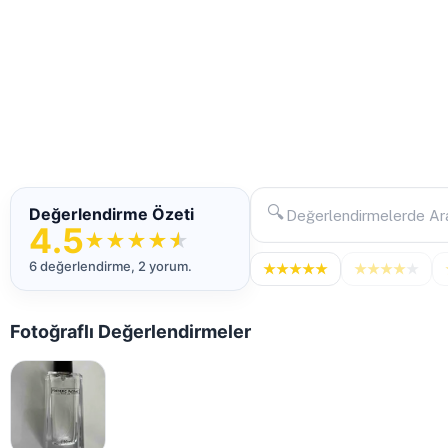
🔍
Değerlendirme Özeti
4.5
★
★
★
★
★
6 değerlendirme, 2 yorum.
★
★
★
★
★
★
★
★
★
★
Fotoğraflı Değerlendirmeler