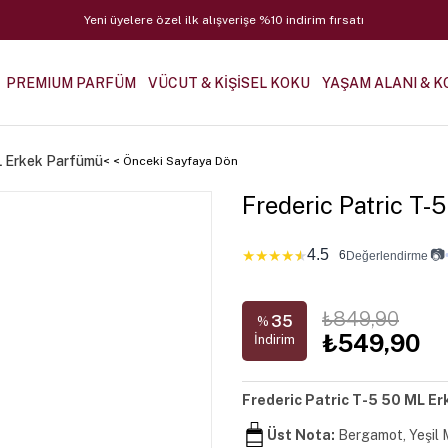
Yeni üyelere özel ilk alışverişe %10 indirim fırsatı
PREMIUM PARFÜM
VÜCUT & KİŞİSEL KOKU
YAŞAM ALANI & K
L Erkek Parfümü
< < Önceki Sayfaya Dön
Frederic Patric T
4.5
📷
★
★
★
★
★
6
Değerlendirme
₺849,90
35
%
₺549,90
İndirim
Frederic Patric T-5 50 ML Er
Üst Nota:
Bergamot, Yeşil 