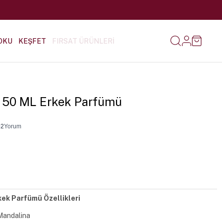
OKU
KEŞFET
FIRSAT ÜRÜNLERİ
-5 50 ML Erkek Parfümü
•
2
Yorum
kek Parfümü Özellikleri
Mandalina