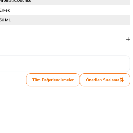
Aromatik,Odunsu
Erkek
50 ML
⇅
Tüm Değerlendirmeler
Önerilen Sıralama