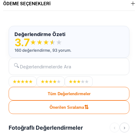
ÖDEME SEÇENEKLERI
Değerlendirme Özeti
3.7
★
★
★
★
★
160 değerlendirme, 93 yorum.
🔍
★
★
★
★
★
★
★
★
★
★
★
★
★
★
★
Tüm Değerlendirmeler
⇅
Önerilen Sıralama
Fotoğraflı Değerlendirmeler
‹
›