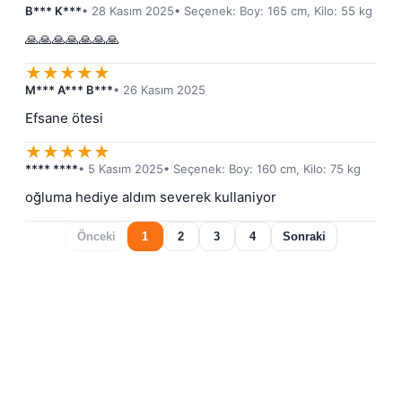
B*** K***
• 28 Kasım 2025
• Seçenek: Boy: 165 cm, Kilo: 55 kg
🙏🙏🙏🙏🙏🙏🙏
★
★
★
★
★
M*** A*** B***
• 26 Kasım 2025
Efsane ötesi
★
★
★
★
★
**** ****
• 5 Kasım 2025
• Seçenek: Boy: 160 cm, Kilo: 75 kg
oğluma hediye aldım severek kullaniyor
Önceki
1
2
3
4
Sonraki