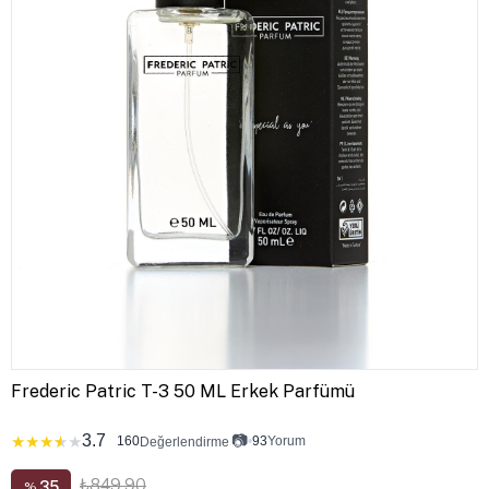
Frederic Patric T-3 50 ML Erkek Parfümü
3.7
📷
★
★
★
★
★
160
•
93
Yorum
Değerlendirme
₺849,90
35
%