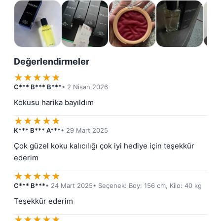
Değerlendirmeler
★
★
★
★
★
C*** B*** B***
• 2 Nisan 2026
Kokusu harika bayıldım
★
★
★
★
★
K*** B*** A***
• 29 Mart 2025
Çok güzel koku kalıcılığı çok iyi hediye için teşekkür 
ederim
★
★
★
★
★
C*** B***
• 24 Mart 2025
• Seçenek: Boy: 156 cm, Kilo: 40 kg
Teşekkür ederim
★
★
★
★
★