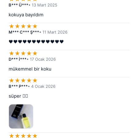
B*** Ü***
• 13 Mart 2025
kokuya bayıldım
★
★
★
★
★
M*** C*** Ş***
• 11 Mart 2026
🖤🖤🖤🖤🖤🖤🖤🖤🖤🖤🖤🖤
★
★
★
★
★
D*** İ***
• 17 Ocak 2026
mükemmel bir koku
★
★
★
★
★
B*** P***
• 4 Ocak 2026
süper 👍🏻
★
★
★
★
★