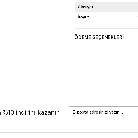
Cinsiyet
Boyut
ÖDEME SEÇENEKLERI
a %10 indirim kazanın