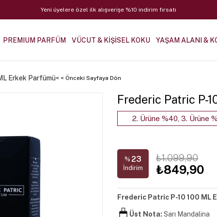
Yeni üyelere özel ilk alışverişe %10 indirim fırsatı
PREMIUM PARFÜM
VÜCUT & KİŞİSEL KOKU
YAŞAM ALANI & K
 ML Erkek Parfümü
< < Önceki Sayfaya Dön
Frederic Patric P-
2. Ürüne %40, 3. Ürüne %
₺1.099,90
23
%
₺849,90
İndirim
Frederic Patric P-10 100 ML 
Üst Nota:
Sarı Mandalina