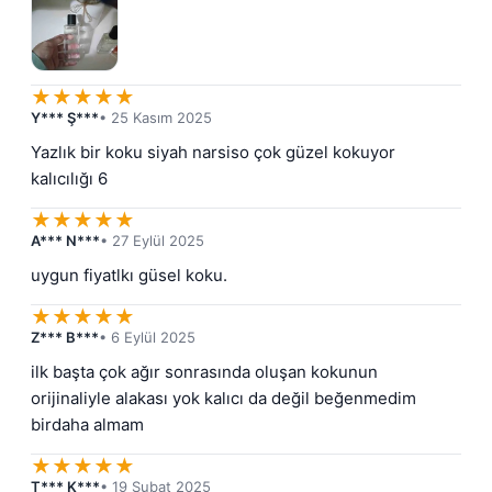
★
★
★
★
★
Y*** Ş***
• 25 Kasım 2025
Yazlık bir koku siyah narsiso çok güzel kokuyor 
kalıcılığı 6
★
★
★
★
★
A*** N***
• 27 Eylül 2025
uygun fiyatlkı güsel koku.
★
★
★
★
★
Z*** B***
• 6 Eylül 2025
ilk başta çok ağır sonrasında oluşan kokunun 
orijinaliyle alakası yok kalıcı da değil beğenmedim 
birdaha almam
★
★
★
★
★
T*** K***
• 19 Şubat 2025