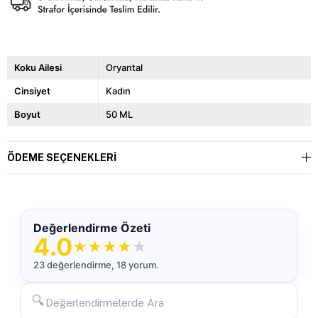
Koku Ailesi
Oryantal
Cinsiyet
Kadın
Boyut
50 ML
ÖDEME SEÇENEKLERI
Değerlendirme Özeti
4.0
★
★
★
★
★
23 değerlendirme, 18 yorum.
🔍