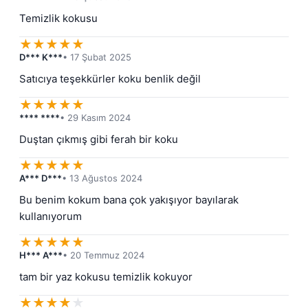
Temizlik kokusu
★
★
★
★
★
D*** K***
• 17 Şubat 2025
Satıcıya teşekkürler koku benlik değil
★
★
★
★
★
**** ****
• 29 Kasım 2024
Duştan çıkmış gibi ferah bir koku
★
★
★
★
★
A*** D***
• 13 Ağustos 2024
Bu benim kokum bana çok yakışıyor bayılarak 
kullanıyorum
★
★
★
★
★
H*** A***
• 20 Temmuz 2024
tam bir yaz kokusu temizlik kokuyor
★
★
★
★
★