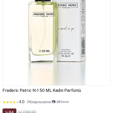
Frederic Patric N-1 50 ML Kadın Parfümü
4.0
📷
★
★
★
★
★
23
•
18
Yorum
Değerlendirme
₺1.099,90
64
%