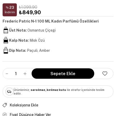
₺1.099,90
23
%
₺849,90
İndirim
Frederic Patric N-1 100 ML Kadın Parfümü Özellikleri
Üst Nota:
Osmantus Çiçeği
Kalp Nota:
Misk Özü
Dip Nota:
Paçuli, Amber
Ürünleriniz;
sarsılmaz, kırılmaz kutu
ile strafor içerisinde teslim
edilir.
Koleksiyona Ekle
Fiyat Düşünce Haber Ver