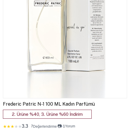
Frederic Patric N-1 100 ML Kadın Parfümü
2. Ürüne %40, 3. Ürüne %60 İndirim
3.3
📷
★
★
★
★
★
7
•
1
Yorum
Değerlendirme