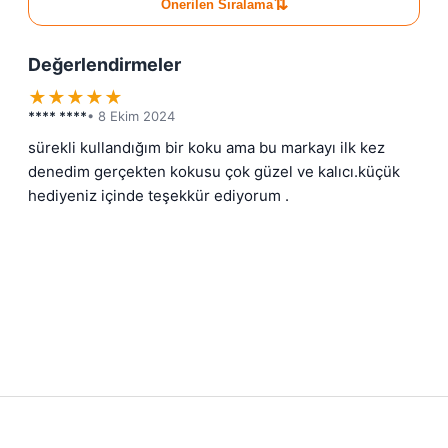
⇅
Önerilen Sıralama
Değerlendirmeler
★
★
★
★
★
**** ****
• 8 Ekim 2024
sürekli kullandığım bir koku ama bu markayı ilk kez 
denedim gerçekten kokusu çok güzel ve kalıcı.küçük 
hediyeniz içinde teşekkür ediyorum .