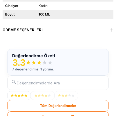
Cinsiyet
Kadın
Boyut
100 ML
ÖDEME SEÇENEKLERI
Değerlendirme Özeti
3.3
★
★
★
★
★
7 değerlendirme, 1 yorum.
🔍
★
★
★
★
★
★
★
★
★
★
★
★
★
★
★
Tüm Değerlendirmeler