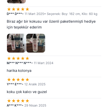
★
★
★
★
★
D*** D***
• 11 Mart 2025
• Seçenek: Boy: 162 cm, Kilo: 60 kg
Biraz ağır bir kokusu var özenli paketlenmişti hediye 
için teşekkür ederim
★
★
★
★
★
M*** N*** N***
• 11 Mart 2024
harika kolonya
★
★
★
★
★
Y*** E***
• 12 Aralık 2025
koku çok kalıcı ve guzel
★
★
★
★
★
A*** K***
• 29 Nisan 2025