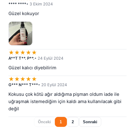
**** ****
• 3 Ekim 2024
Güzel kokuyor
★
★
★
★
★
A**T T**. P**.
• 24 Eylül 2024
Güzel kalıcı diyebilirim
★
★
★
★
★
G*** N*** T***
• 20 Eylül 2024
Kokusu çok kötü ağır aldığıma pişman oldum iade ile 
uğraşmak istemediğim için kaldı ama kullanılacak gibi 
değil
Önceki
1
2
Sonraki