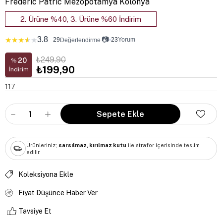
Frederic Patric Mezopotamya Kolonya
2. Ürüne %40, 3. Ürüne %60 İndirim
3.8
📷
★
★
★
★
★
29
•
23
Yorum
Değerlendirme
₺249,90
20
%
₺199,90
İndirim
117
Ürünleriniz;
sarsılmaz, kırılmaz kutu
ile strafor içerisinde teslim
edilir.
Koleksiyona Ekle
Fiyat Düşünce Haber Ver
Tavsiye Et