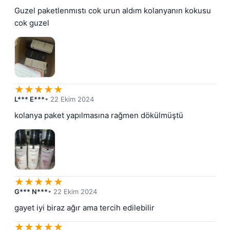
Guzel paketlenmıstı cok urun aldım kolanyanın kokusu 
cok guzel
★
★
★
★
★
L*** E***
• 22 Ekim 2024
kolanya paket yapılmasına rağmen dökülmüştü
★
★
★
★
★
G*** N***
• 22 Ekim 2024
gayet iyi biraz ağır ama tercih edilebilir
★
★
★
★
★