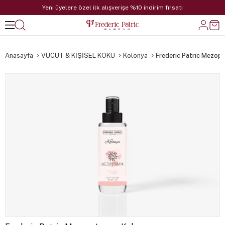
Yeni üyelere özel ilk alışverişe %10 indirim fırsatı
Anasayfa
VÜCUT & KİŞİSEL KOKU
Kolonya
Frederic Patric Mezop