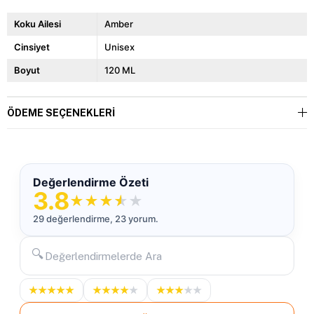
Koku Ailesi
Amber
Cinsiyet
Unisex
Boyut
120 ML
ÖDEME SEÇENEKLERI
Değerlendirme Özeti
3.8
★
★
★
★
★
29 değerlendirme, 23 yorum.
🔍
★
★
★
★
★
★
★
★
★
★
★
★
★
★
★