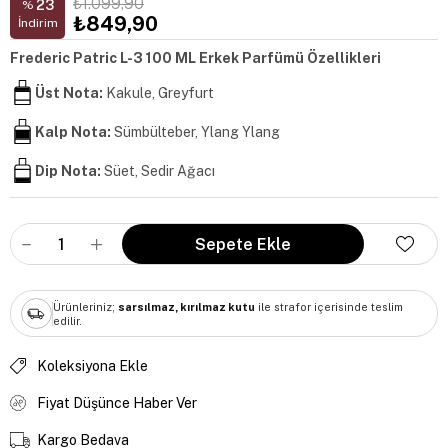
₺1.099,90
23
%
₺849,90
İndirim
Frederic Patric L-3 100 ML Erkek Parfümü Özellikleri
Üst Nota:
Kakule, Greyfurt
Kalp Nota:
Sümbülteber, Ylang Ylang
Dip Nota:
Süet, Sedir Ağacı
Ürünleriniz;
sarsılmaz, kırılmaz kutu
ile strafor içerisinde teslim
edilir.
Koleksiyona Ekle
Fiyat Düşünce Haber Ver
Kargo Bedava