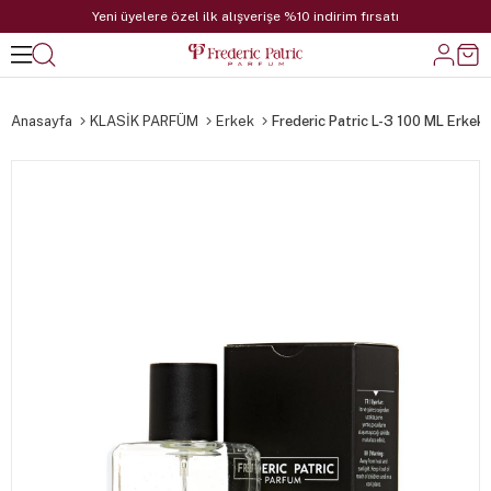
Yeni üyelere özel ilk alışverişe %10 indirim fırsatı
Anasayfa
KLASİK PARFÜM
Erkek
Frederic Patric L-3 100 ML Erkek