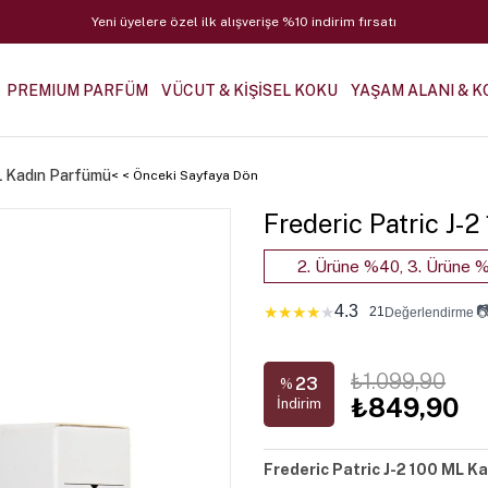
Yeni üyelere özel ilk alışverişe %10 indirim fırsatı
PREMIUM PARFÜM
VÜCUT & KİŞİSEL KOKU
YAŞAM ALANI & K
ML Kadın Parfümü
< < Önceki Sayfaya Dön
Frederic Patric J-
2. Ürüne %40, 3. Ürüne %
4.3

★
★
★
★
★
21
Değerlendirme
₺1.099,90
23
%
₺849,90
İndirim
Frederic Patric J-2 100 ML K