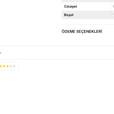
Cinsiyet
Boyut
ÖDEME SEÇENEKLERI
★
★
★
★
★