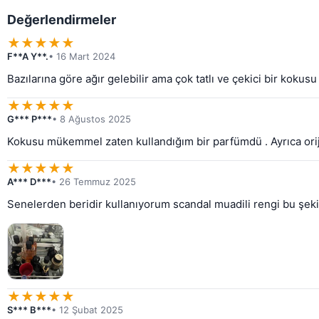
Değerlendirmeler
★
★
★
★
★
F**A Y**.
• 16 Mart 2024
Bazılarına göre ağır gelebilir ama çok tatlı ve çekici bir kokus
★
★
★
★
★
G*** P***
• 8 Ağustos 2025
Kokusu mükemmel zaten kullandığım bir parfümdü . Ayrıca oriji
★
★
★
★
★
A*** D***
• 26 Temmuz 2025
Senelerden beridir kullanıyorum scandal muadili rengi bu şek
★
★
★
★
★
S*** B***
• 12 Şubat 2025