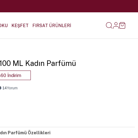
OKU
KEŞFET
FIRSAT ÜRÜNLERİ
2 100 ML Kadın Parfümü
60 İndirim

•
14
Yorum
adın Parfümü Özellikleri