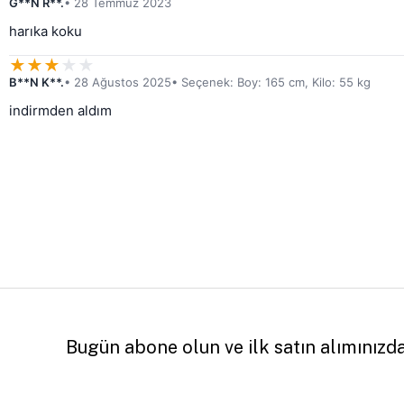
G**N R**.
• 28 Temmuz 2023
harıka koku
★
★
★
★
★
B**N K**.
• 28 Ağustos 2025
• Seçenek: Boy: 165 cm, Kilo: 55 kg
indirmden aldım
Bugün abone olun ve ilk satın alımınızd