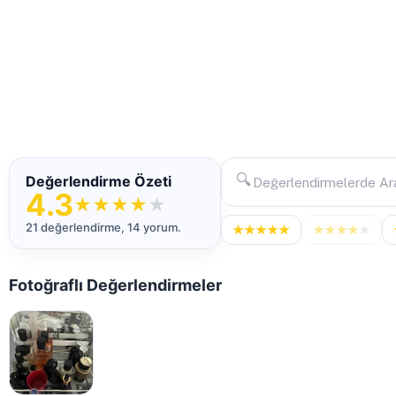
🔍
Değerlendirme Özeti
4.3
★
★
★
★
★
21 değerlendirme, 14 yorum.
★
★
★
★
★
★
★
★
★
★
Fotoğraflı Değerlendirmeler