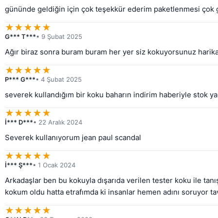
gününde geldiğin için çok teşekkür ederim paketlenmesi çok
★
★
★
★
★
G*** T***
• 9 Şubat 2025
Ağır biraz sonra buram buram her yer siz kokuyorsunuz harika 
★
★
★
★
★
P*** G***
• 4 Şubat 2025
severek kullandığım bir koku baharın indirim haberiyle stok y
★
★
★
★
★
İ*** D***
• 22 Aralık 2024
Severek kullanıyorum jean paul scandal
★
★
★
★
★
İ*** Ş***
• 1 Ocak 2024
Arkadaşlar ben bu kokuyla dışarıda verilen tester koku ile ta
kokum oldu hatta etrafımda ki insanlar hemen adını soruyor ta
★
★
★
★
★