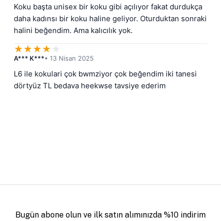
Koku başta unisex bir koku gibi açılıyor fakat durdukça 
daha kadınsı bir koku haline geliyor. Oturduktan sonraki 
halini beğendim. Ama kalıcılık yok.
★
★
★
★
★
A*** K***
• 13 Nisan 2025
L6 ile kokulari çok bwmziyor çok beğendim iki tanesi 
dörtyüz TL bedava heekwse tavsiye ederim
Bugün abone olun ve ilk satın alımınızda %10 indirim