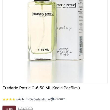
Frederic Patric G-6 50 ML Kadın Parfümü
4.4
📷
★
★
★
★
★
17
•
7
Yorum
Değerlendirme
₺849,90
65
%