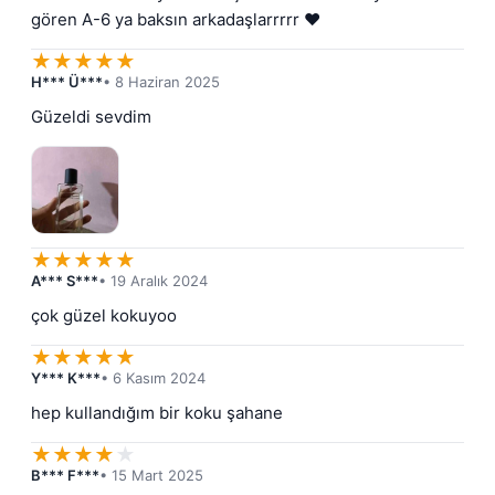
gören A-6 ya baksın arkadaşlarrrrr ❤️
★
★
★
★
★
H*** Ü***
• 8 Haziran 2025
Güzeldi sevdim
★
★
★
★
★
A*** S***
• 19 Aralık 2024
çok güzel kokuyoo
★
★
★
★
★
Y*** K***
• 6 Kasım 2024
hep kullandığım bir koku şahane
★
★
★
★
★
B*** F***
• 15 Mart 2025