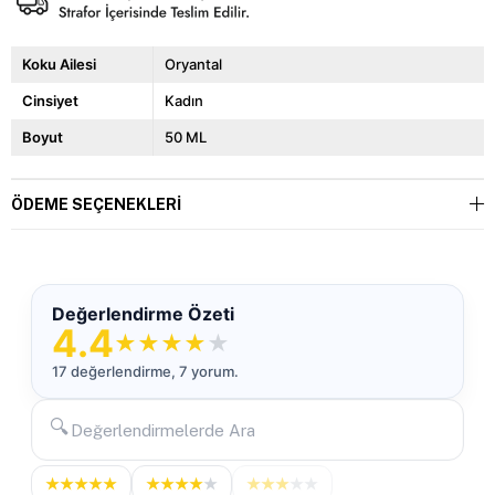
Koku Ailesi
Oryantal
Cinsiyet
Kadın
Boyut
50 ML
ÖDEME SEÇENEKLERI
Değerlendirme Özeti
4.4
★
★
★
★
★
17 değerlendirme, 7 yorum.
🔍
★
★
★
★
★
★
★
★
★
★
★
★
★
★
★