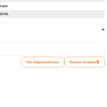
Kadın
50 ML
⇅
Tüm Değerlendirmeler
Önerilen Sıralama