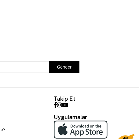
Gönder
Takip Et
Uygulamalar
de?