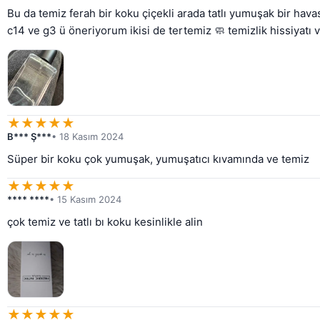
Bu da temiz ferah bir koku çiçekli arada tatlı yumuşak bir hava
c14 ve g3 ü öneriyorum ikisi de tertemiz 🧼 temizlik hissiyatı
★
★
★
★
★
B*** Ş***
• 18 Kasım 2024
Süper bir koku çok yumuşak, yumuşatıcı kıvamında ve temiz
★
★
★
★
★
**** ****
• 15 Kasım 2024
çok temiz ve tatlı bı koku kesinlikle alin
★
★
★
★
★