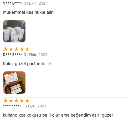
Y*** B***
• 31 Ekim 2024
mukemmel kesinlikle alin
★
★
★
★
★
D*** E***
• 31 Ekim 2024
Kalıcı güzel parfümler ✨
★
★
★
★
★
**** ****
• 16 Eylül 2024
kullandıkça kokusu belli olur ama beğendim asiri güzel