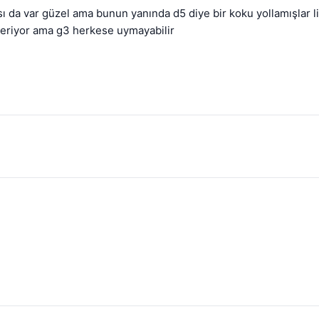
sı da var güzel ama bunun yanında d5 diye bir koku yollamışlar li
 veriyor ama g3 herkese uymayabilir