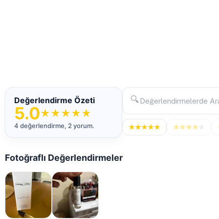
🔍
Değerlendirme Özeti
5.0
★
★
★
★
★
4 değerlendirme, 2 yorum.
★
★
★
★
★
★
★
★
★
★
Fotoğraflı Değerlendirmeler