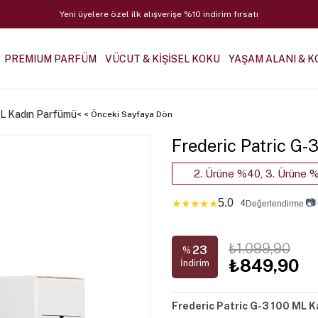
Yeni üyelere özel ilk alışverişe %10 indirim fırsatı
PREMIUM PARFÜM
VÜCUT & KİŞİSEL KOKU
YAŞAM ALANI & K
ML Kadın Parfümü
< < Önceki Sayfaya Dön
Frederic Patric G
2. Ürüne %40, 3. Ürüne %
5.0
📷
★
★
★
★
★
4
Değerlendirme
₺1.099,90
23
%
₺849,90
İndirim
Frederic Patric G-3 100 ML K