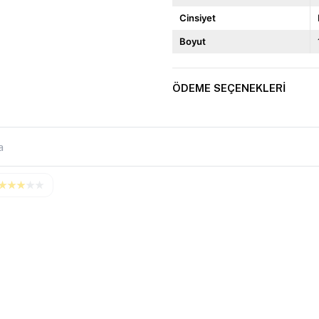
Cinsiyet
Boyut
ÖDEME SEÇENEKLERI
★
★
★
★
★