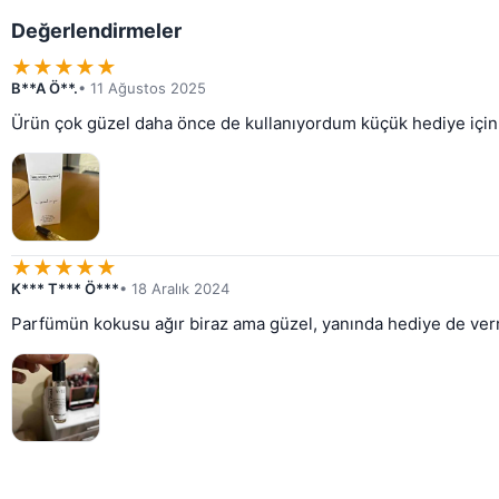
Değerlendirmeler
★
★
★
★
★
B**A Ö**.
• 11 Ağustos 2025
Ürün çok güzel daha önce de kullanıyordum küçük hediye için
★
★
★
★
★
K*** T*** Ö***
• 18 Aralık 2024
Parfümün kokusu ağır biraz ama güzel, yanında hediye de ver