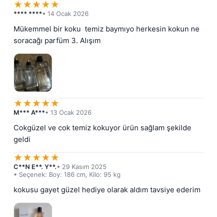
★
★
★
★
★
**** ****
• 14 Ocak 2026
Mükemmel bir koku  temiz baymıyo herkesin kokun ne 
soracağı parfüm 3. Alışım
★
★
★
★
★
M*** A***
• 13 Ocak 2026
Cokgüzel ve cok temiz kokuyor ürün sağlam şekilde 
geldi
★
★
★
★
★
C**N E**. Y**.
• 29 Kasım 2025
• Seçenek: Boy: 186 cm, Kilo: 95 kg
kokusu gayet güzel hediye olarak aldım tavsiye ederim