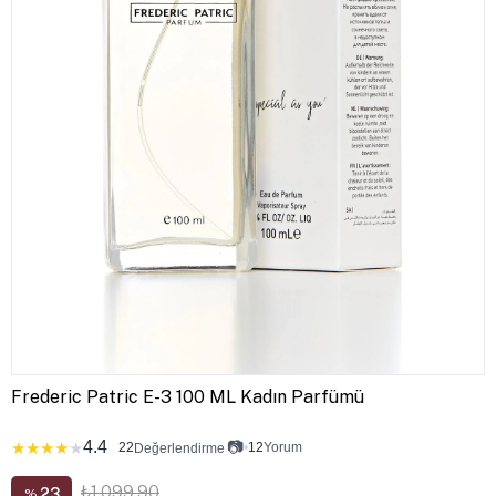
Frederic Patric E-3 100 ML Kadın Parfümü
4.4
📷
★
★
★
★
★
22
•
12
Yorum
Değerlendirme
₺1.099,90
23
%