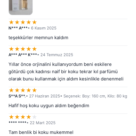
★
★
★
★
★
N*** A***
• 6 Kasım 2025
teşekkürler memnun kaldım
★
★
★
★
★
A*** A*** K***
• 24 Temmuz 2025
Yıllar önce orjinalini kullanıyordum beni eskilere 
götürdü çok kadınsı naif bir koku tekrar kıl parfümü 
olarak bunu kullanmak için aldım kesinlikle denenmeli
★
★
★
★
★
S**A S**.
• 27 Haziran 2025
• Seçenek: Boy: 160 cm, Kilo: 80 kg
Hafif hoş koku uygun aldım beğendim
★
★
★
★
★
**** ****
• 22 Mart 2025
Tam benlik bi koku mukemmel