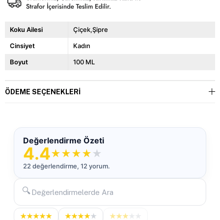
Koku Ailesi
Çiçek,Şipre
Cinsiyet
Kadın
Boyut
100 ML
ÖDEME SEÇENEKLERI
Değerlendirme Özeti
4.4
★
★
★
★
★
22 değerlendirme, 12 yorum.
🔍
★
★
★
★
★
★
★
★
★
★
★
★
★
★
★