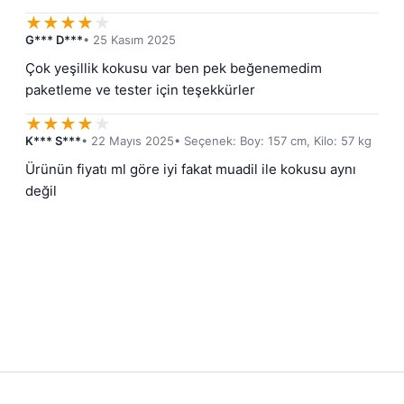
★
★
★
★
★
G*** D***
• 25 Kasım 2025
Çok yeşillik kokusu var ben pek beğenemedim 
paketleme ve tester için teşekkürler
★
★
★
★
★
K*** S***
• 22 Mayıs 2025
• Seçenek: Boy: 157 cm, Kilo: 57 kg
Ürünün fiyatı ml göre iyi fakat muadil ile kokusu aynı 
değil