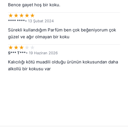
Bence gayet hoş bir koku.
★
★
★
★
★
**** ****
• 13 Şubat 2024
Sürekli kullandığım Parfüm ben çok beğeniyorum çok 
güzel ve ağır olmayan bir koku
★
★
★
★
★
S*** T***
• 19 Haziran 2026
Kalıcılığı kötü muadili olduğu ürünün kokusundan daha 
alkollü bir kokusu var