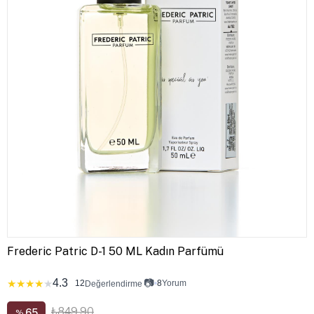
Frederic Patric D-1 50 ML Kadın Parfümü
4.3
📷
★
★
★
★
★
12
•
8
Yorum
Değerlendirme
₺849,90
65
%