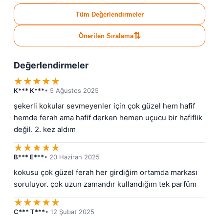
Tüm Değerlendirmeler
⇅
Önerilen Sıralama
Değerlendirmeler
★
★
★
★
★
K*** K***
• 5 Ağustos 2025
şekerli kokular sevmeyenler için çok güzel hem hafif 
hemde ferah ama hafif derken hemen uçucu bir hafiflik 
değil. 2. kez aldım
★
★
★
★
★
B*** E***
• 20 Haziran 2025
kokusu çok güzel ferah her girdiğim ortamda markası 
soruluyor. çok uzun zamandır kullandığım tek parfüm
★
★
★
★
★
C*** T***
• 12 Şubat 2025