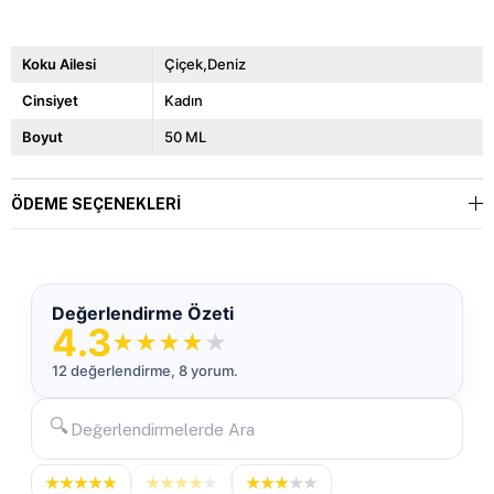
Koku Ailesi
Çiçek,Deniz
Cinsiyet
Kadın
Boyut
50 ML
ÖDEME SEÇENEKLERI
Değerlendirme Özeti
4.3
★
★
★
★
★
12 değerlendirme, 8 yorum.
🔍
★
★
★
★
★
★
★
★
★
★
★
★
★
★
★