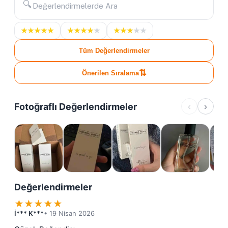
🔍
★
★
★
★
★
★
★
★
★
★
★
★
★
★
★
Tüm Değerlendirmeler
⇅
Önerilen Sıralama
Fotoğraflı Değerlendirmeler
‹
›
Değerlendirmeler
★
★
★
★
★
İ*** K***
• 19 Nisan 2026