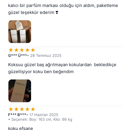
kalıcı bir parfüm markası olduğu için aldım, paketleme 
güzel teşekkür ederim ❣️
★
★
★
★
★
G*** Ü***
• 28 Temmuz 2025
Koksuu güzel baş ağrıtmayan kokulardan  bekledikçe 
güzellişiyor koku ben beğendim
★
★
★
★
★
F*** B***
• 17 Haziran 2025
• Seçenek: Boy: 163 cm, Kilo: 66 kg
koku efsane