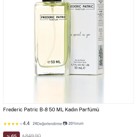
Frederic Patric B-8 50 ML Kadın Parfümü
4.4
📷
★
★
★
★
★
24
•
20
Yorum
Değerlendirme
₺849,90
65
%