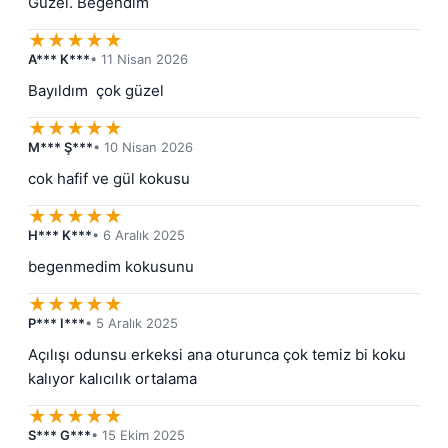
Güzel. Beğendim
★
★
★
★
★
A*** K***
• 11 Nisan 2026
Bayıldım  çok güzel
★
★
★
★
★
M*** Ş***
• 10 Nisan 2026
cok hafif ve gül kokusu
★
★
★
★
★
H*** K***
• 6 Aralık 2025
begenmedim kokusunu
★
★
★
★
★
P*** I***
• 5 Aralık 2025
Açılışı odunsu erkeksi ana oturunca çok temiz bi koku 
kalıyor kalıcılık ortalama
★
★
★
★
★
S*** G***
• 15 Ekim 2025