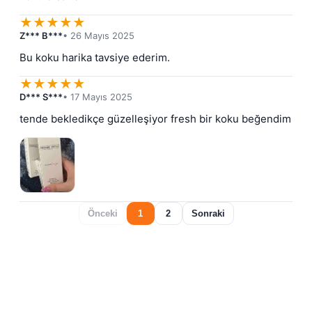
★
★
★
★
★
Z*** B***
• 26 Mayıs 2025
Bu koku harika tavsiye ederim.
★
★
★
★
★
D*** S***
• 17 Mayıs 2025
tende bekledikçe güzelleşiyor fresh bir koku beğendim
Önceki
1
2
Sonraki