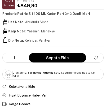
₺1.099,90
23
%
₺849,90
İndirim
Frederic Patric B-1 100 ML Kadın Parfümü Özellikleri
Üst Nota:
Ahududu, Vişne
Kalp Nota:
Yasemin, Menekşe
Dip Nota:
Kehribar, Vanilya
Ürünleriniz;
sarsılmaz, kırılmaz kutu
ile strafor içerisinde teslim
edilir.
Koleksiyona Ekle
Fiyat Düşünce Haber Ver
Kargo Bedava