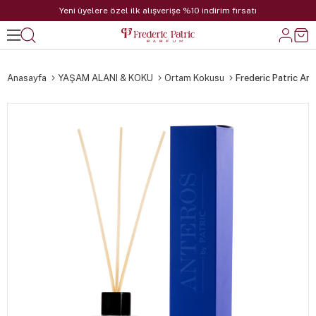
Yeni üyelere özel ilk alışverişe %10 indirim fırsatı
Anasayfa
YAŞAM ALANI & KOKU
Ortam Kokusu
Frederic Patric A