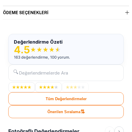
ÖDEME SEÇENEKLERI
Değerlendirme Özeti
4.5
★
★
★
★
★
163 değerlendirme, 100 yorum.
🔍
★
★
★
★
★
★
★
★
★
★
★
★
★
★
★
Tüm Değerlendirmeler
⇅
Önerilen Sıralama
Fotoğraflı Değerlendirmeler
‹
›