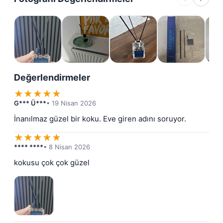
Değerlendirmeler
★
★
★
★
★
G*** Ü***
• 19 Nisan 2026
İnanılmaz güzel bir koku. Eve giren adını soruyor.
★
★
★
★
★
**** ****
• 8 Nisan 2026
kokusu çok çok güzel