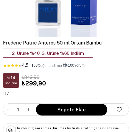
Frederic Patric Anteros 50 ml Ortam Bambu
2. Ürüne %40, 3. Ürüne %60 İndirim
4.5
📷
★
★
★
★
★
163
•
100
Yorum
Değerlendirme
₺349,90
14
%
₺299,90
İndirim
117
Ürünleriniz;
sarsılmaz, kırılmaz kutu
ile strafor içerisinde teslim