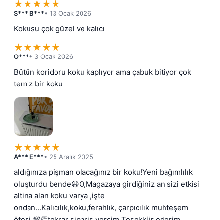
★
★
★
★
★
S*** B***
• 13 Ocak 2026
Kokusu çok güzel ve kalıcı
★
★
★
★
★
O***
• 3 Ocak 2026
Bütün koridoru koku kaplıyor ama çabuk bitiyor çok 
temiz bir koku
★
★
★
★
★
A*** E***
• 25 Aralık 2025
aldığınıza pişman olacağınız bir koku!Yeni bağımlılık 
oluşturdu bende😃O,Magazaya girdiğiniz an sizi etkisi 
altina alan koku varya ,işte 
ondan...Kalıcılık,koku,ferahlık, çarpıcılık muhteşem 
ötesi 💯👏tekrar sipariş verdim Teşekkür ederim