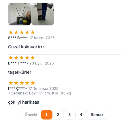
★
★
★
★
★
S*** B***
• 17 Kasım 2025
Güzel kokuyortrrr
★
★
★
★
★
B*** T***
• 20 Eylül 2025
teşekkürler
★
★
★
★
★
I*** Ç***
• 17 Temmuz 2025
• Seçenek: Boy: 171 cm, Kilo: 83 kg
çok iyi harikaaa
Önceki
1
2
3
4
Sonraki