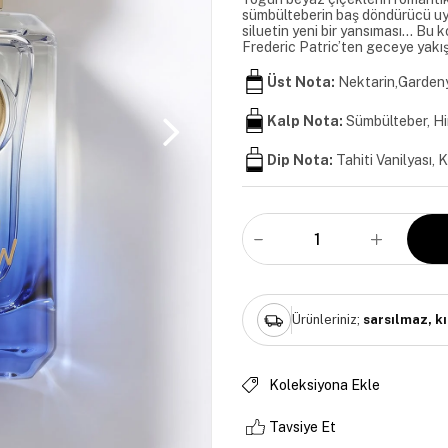
sümbülteberin baş döndürücü uyum
siluetin yeni bir yansıması… Bu 
Frederic Patric’ten geceye yakış
Üst Nota:
Nektarin,Garden
Kalp Nota:
Sümbülteber, Hi
Dip Nota:
Tahiti Vanilyası, 
Ürünleriniz;
sarsılmaz, k
Koleksiyona Ekle
Tavsiye Et