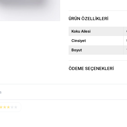
ÜRÜN ÖZELLIKLERI
Koku Ailesi
Cinsiyet
Boyut
ÖDEME SEÇENEKLERI
★
★
★
★
★