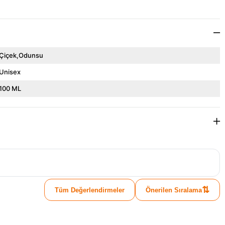
Çiçek,Odunsu
Unisex
100 ML
⇅
Tüm Değerlendirmeler
Önerilen Sıralama