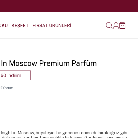
OKU
KEŞFET
FIRSAT ÜRÜNLERİ
t In Moscow Premium Parfüm
60 İndirim
•
2
Yorum
ght in Moscow, büyüleyici bir gecenin teninizde bıraktığı iz gibi…
dokunuşu, zarif bir feminenlikle birleşiyor. Gardenya, yasemin ve