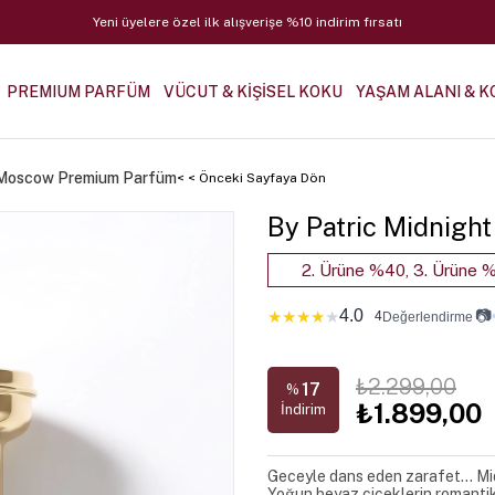
Yeni üyelere özel ilk alışverişe %10 indirim fırsatı
PREMIUM PARFÜM
VÜCUT & KİŞİSEL KOKU
YAŞAM ALANI & K
n Moscow Premium Parfüm
< < Önceki Sayfaya Dön
By Patric Midnigh
2. Ürüne %40, 3. Ürüne %
4.0
📷
★
★
★
★
★
4
Değerlendirme
₺2.299,00
17
%
₺1.899,00
İndirim
Geceyle dans eden zarafet… Midni
Yoğun beyaz çiçeklerin romantik 