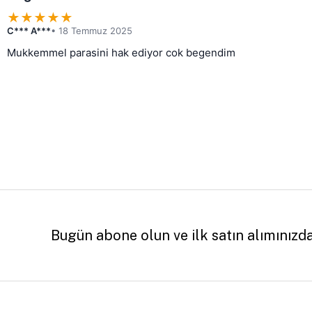
★
★
★
★
★
C*** A***
• 18 Temmuz 2025
Mukkemmel parasini hak ediyor cok begendim
Bugün abone olun ve ilk satın alımınızd