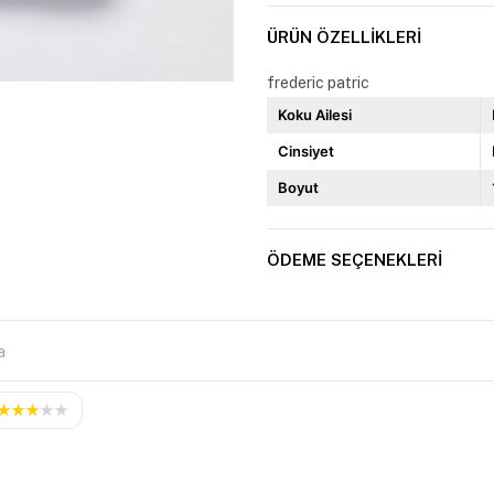
ÜRÜN ÖZELLIKLERI
frederic patric
Koku Ailesi
Cinsiyet
Boyut
ÖDEME SEÇENEKLERI
★
★
★
★
★