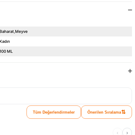
Baharat,Meyve
Kadın
100 ML
⇅
Tüm Değerlendirmeler
Önerilen Sıralama
‹
›