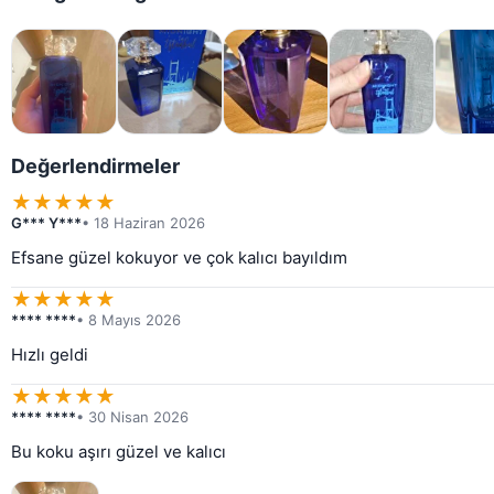
Değerlendirmeler
★
★
★
★
★
G*** Y***
• 18 Haziran 2026
Efsane güzel kokuyor ve çok kalıcı bayıldım
★
★
★
★
★
**** ****
• 8 Mayıs 2026
Hızlı geldi
★
★
★
★
★
**** ****
• 30 Nisan 2026
Bu koku aşırı güzel ve kalıcı