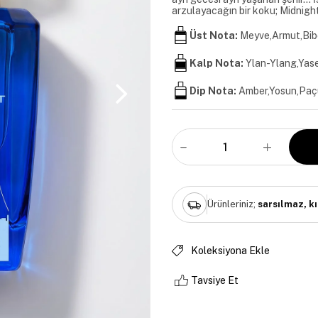
arzulayacağın bir koku; Midnight
Üst Nota:
Meyve,Armut,Bib
Kalp Nota:
Ylan-Ylang,Yas
Dip Nota:
Amber,Yosun,Paçu
Ürünleriniz;
sarsılmaz, k
Koleksiyona Ekle
Tavsiye Et