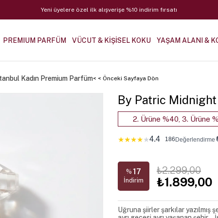
Yeni üyelere özel ilk alışverişe %10 indirim fırsatı
PREMIUM PARFÜM
VÜCUT & KİŞİSEL KOKU
YAŞAM ALANI & K
İstanbul Kadın Premium Parfüm
< < Önceki Sayfaya Dön
By Patric Midnigh
2. Ürüne %40, 3. Ürüne %
4.4
★
★
★
★
★
186
Değerlendirme
₺2.299,00
17
%
₺1.899,00
İndirim
Uğruna şiirler şarkılar yazılmış
ayrı gecesi ayrı yaşanan şehir… 