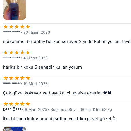
★
★
★
★
★
**** ****
• 20 Nisan 2026
mükemmel bir detay herkes soruyor 2 yıldır kullanıyorum tav
★
★
★
★
★
**** ****
• 4 Nisan 2026
harika bir koku 5 senedir kullanıyorum
★
★
★
★
★
**** ****
• 19 Mart 2026
Çok güzel kokuyor ve baya kalici tavsiye ederim ❤️❤️
★
★
★
★
★
D*** Ö***
• 8 Mart 2025
• Seçenek: Boy: 168 cm, Kilo: 63 kg
İlk ablamda kokusunu hissettim ve aldım gayet güzel 👍