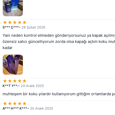
★
★
★
★
★
S*** Ç***
• 28 Şubat 2026
Yani neden kontrol etmeden gönderiyorsunuz ya kapak açılmıyor
özensiz satıcı güncelliyorum zorda olsa kapağı açtım koku muh
kadar
★
★
★
★
★
K**T Y**.
• 24 Aralık 2025
muhteşem bir koku yılardır kullanıyorum gittiğim ortamlarda 
★
★
★
★
★
A*** H*** K***
• 20 Aralık 2025