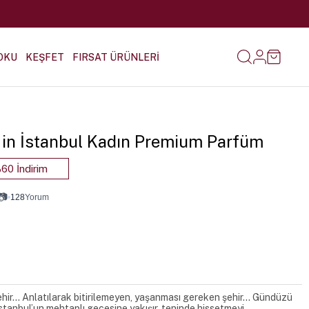
OKU
KEŞFET
FIRSAT ÜRÜNLERİ
t in İstanbul Kadın Premium Parfüm
60 İndirim
📷
•
128
Yorum
 şehir… Anlatılarak bitirilemeyen, yaşanması gereken şehir… Gündüzü
İstanbul’un mehtaplı gecesine yakışır, teninde hissetmeyi