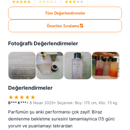
★
★
★
★
★
★
★
★
★
★
★
★
★
★
★
Tüm Değerlendirmeler
⇅
Önerilen Sıralama
Fotoğraflı Değerlendirmeler
Değerlendirmeler
★
★
★
★
★
B*** K***
• 8 Nisan 2025
• Seçenek: Boy: 175 cm, Kilo: 73 kg
Parfümün şu anki performansı çok zayif. Biraz 
demlenme bekletme suresini tamamlayinca (15 gün) 
yorum ve puanlamayı tekrardan 