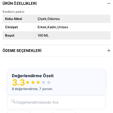
ÜRÜN ÖZELLIKLERI
frederic patric
Koku Ailesi
Çiçek,Odunsu
Cinsiyet
Erkek,Kadın,Unisex
Boyut
100 ML
ÖDEME SEÇENEKLERI
Değerlendirme Özeti
3.3
★
★
★
★
★
8 değerlendirme, 7 yorum.
🔍