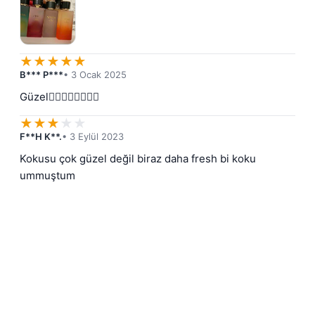
★
★
★
★
★
B*** P***
• 3 Ocak 2025
Güzel👍🏻👍🏻👍🏻👍🏻
★
★
★
★
★
F**H K**.
• 3 Eylül 2023
Kokusu çok güzel değil biraz daha fresh bi koku 
ummuştum