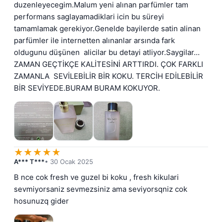
duzenleyecegim.Malum yeni alınan parfümler tam 
performans saglayamadiklari icin bu süreyi 
tamamlamak gerekiyor.Genelde bayilerde satin alinan 
parfümler ile internetten alınanlar arsında fark 
oldugunu düşünen  alicilar bu detayi atliyor.Saygilar...  
ZAMAN GEÇTİKÇE KALİTESİNİ ARTTIRDI. ÇOK FARKLI 
ZAMANLA  SEVİLEBİLİR BİR KOKU. TERCİH EDİLEBİLİR 
BİR SEVİYEDE.BURAM BURAM KOKUYOR.
★
★
★
★
★
A*** T***
• 30 Ocak 2025
B nce cok fresh ve guzel bi koku , fresh kikulari 
sevmiyorsaniz sevmezsiniz ama seviyorsqniz cok 
hosunuzq gider