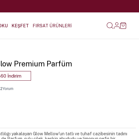
OKU
KEŞFET
FIRSAT ÜRÜNLERİ
ellow Premium Parfüm
60 İndirim
•
2
Yorum
atlılığı yakalayan Glow Mellow'un tatlı ve tuhaf cazibesinin tadını
u de Parfum, sulu çilek, keskin ahududu ve limonun nefis bir