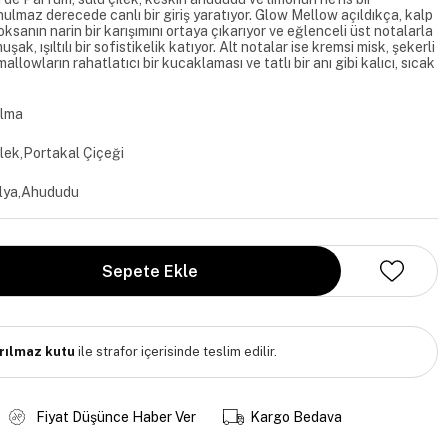
nulmaz derecede canlı bir giriş yaratıyor. Glow Mellow açıldıkça, kalp
ksanın narin bir karışımını ortaya çıkarıyor ve eğlenceli üst notalarla
k, ışıltılı bir sofistikelik katıyor. Alt notalar ise kremsi misk, şekerli
lowların rahatlatıcı bir kucaklaması ve tatlı bir anı gibi kalıcı, sıcak
Elma
ek,Portakal Çiçeği
lya,Ahududu
ırılmaz kutu
ile strafor içerisinde teslim edilir.
Fiyat Düşünce Haber Ver
Kargo Bedava