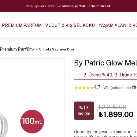
Yeni üyelere özel ilk alışverişe %10 indirim fırsatı
PREMIUM PARFÜM
VÜCUT & KİŞİSEL KOKU
YAŞAM ALANI & K
 Premium Parfüm
< < Önceki Sayfaya Dön
By Patric Glow M
2. Ürüne %40, 3. Ürüne %
4.7
📷
★
★
★
★
★
6
Değerlendirme
₺2.299,00
17
%
₺1.899,00
İndirim
Gençliğin neşesini ve şımartıcı t
çıkarın. Bu büyüleyici unisex Ea