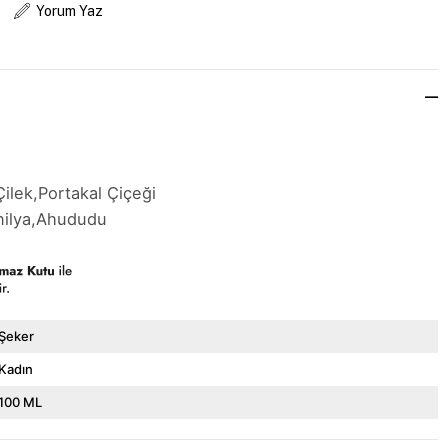
Yorum Yaz
lek,Portakal Çiçeği
nilya,Ahududu
Şeker
Kadın
100 ML