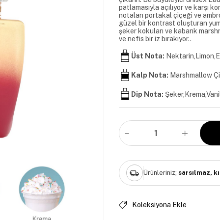
patlamasıyla açılıyor ve karşı ko
notaları portakal çiçeği ve ambro
güzel bir kontrast oluşturan yumuşa
şeker kokuları ve kabarık marshmal
ve nefis bir iz bırakıyor..
Üst Nota:
Nektarin,Limon,
Kalp Nota:
Marshmallow Çil
Dip Nota:
Şeker,Krema,Vani
Ürünleriniz;
sarsılmaz, k
Koleksiyona Ekle