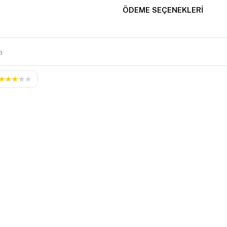
ÖDEME SEÇENEKLERI
★
★
★
★
★