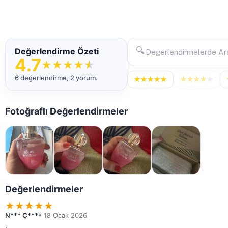
🔍
Değerlendirme Özeti
4.7
★
★
★
★
★
6 değerlendirme, 2 yorum.
★
★
★
★
★
★
★
★
★
★
Fotoğraflı Değerlendirmeler
Değerlendirmeler
★
★
★
★
★
N*** Ç***
• 18 Ocak 2026