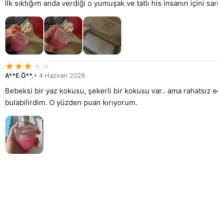
İlk sıktığım anda verdiği o yumuşak ve tatlı his insanın içini 
★
★
★
★
★
A**E Ö**.
• 4 Haziran 2026
Bebeksi bir yaz kokusu, şekerli bir kokusu var.. ama rahatsız 
bulabilirdim. O yüzden puan kırıyorum.