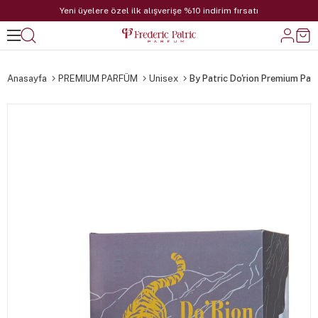
Yeni üyelere özel ilk alışverişe %10 indirim fırsatı
Anasayfa
PREMIUM PARFÜM
Unisex
By Patric Do'rion Premium Pa