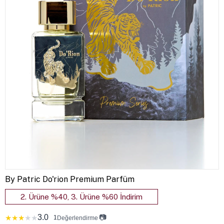
By Patric Do'rion Premium Parfüm
2. Ürüne %40, 3. Ürüne %60 İndirim
3.0
📷
★
★
★
★
★
1
Değerlendirme