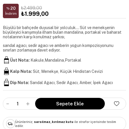
₺2.499,00
20
%
₺1.999,00
İndirim
Büyülü bir bahçede duyusal bir yolculuk... Süt ve menekşenin
büyüleyici karışımıyla ilham bulan mandalina, portakal ve baharat
notalarının karşı konulmaz şarkısı,
sandal ağacı, sedir ağacı ve amberin yoğun kompozisyonunu
sınırları zorlamaya davet ediyor.
Üst Nota:
Kakule,Mandalina,Portakal
Kalp Nota:
Süt, Menekşe, Küçük Hindistan Cevizi
Dip Nota:
Sandal Ağacı, Sedir Ağacı, Amber, İpek Ağacı
Ürünleriniz;
sarsılmaz, kırılmaz kutu
ile strafor içerisinde teslim
edilir.