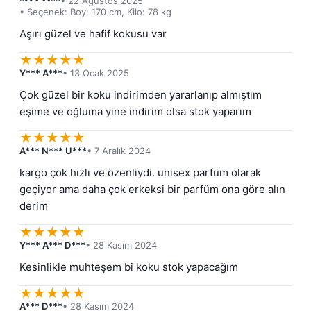
**** ****
• 22 Ağustos 2025
• Seçenek: Boy: 170 cm, Kilo: 78 kg
Aşırı güzel ve hafif kokusu var
★
★
★
★
★
Y*** A***
• 13 Ocak 2025
Çok güzel bir koku indirimden yararlanıp almıştım 
eşime ve oğluma yine indirim olsa stok yaparım
★
★
★
★
★
A*** N*** U***
• 7 Aralık 2024
kargo çok hızlı ve özenliydi. unisex parfüm olarak 
geçiyor ama daha çok erkeksi bir parfüm ona göre alın 
derim
★
★
★
★
★
Y*** A*** D***
• 28 Kasım 2024
Kesinlikle muhteşem bi koku stok yapacağım
★
★
★
★
★
A*** D***
• 28 Kasım 2024