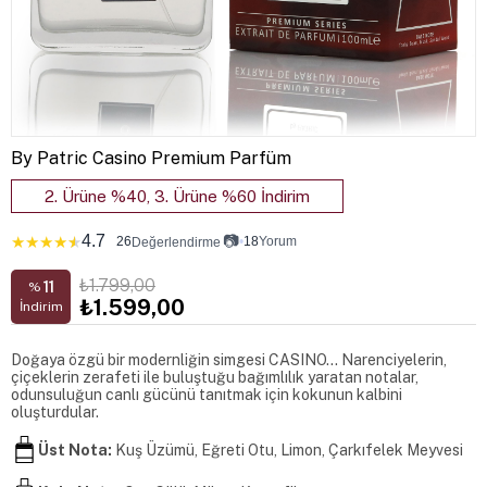
By Patric Casino Premium Parfüm
2. Ürüne %40, 3. Ürüne %60 İndirim
4.7
📷
★
★
★
★
★
26
•
18
Yorum
Değerlendirme
₺1.799,00
11
%
₺1.599,00
İndirim
Doğaya özgü bir modernliğin simgesi CASINO… Narenciyelerin,
çiçeklerin zerafeti ile buluştuğu bağımlılık yaratan notalar,
odunsuluğun canlı gücünü tanıtmak için kokunun kalbini
oluşturdular.
Üst Nota:
Kuş Üzümü, Eğreti Otu, Limon, Çarkıfelek Meyvesi