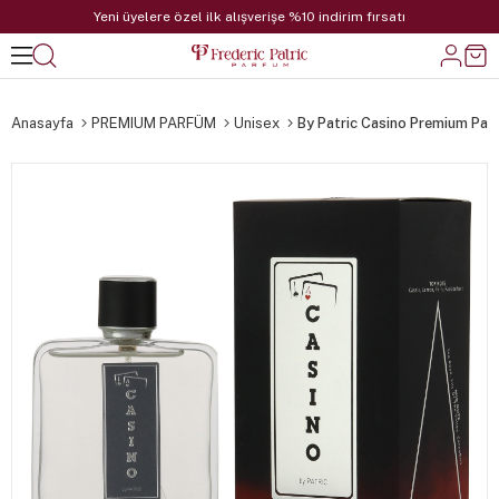
Yeni üyelere özel ilk alışverişe %10 indirim fırsatı
Anasayfa
PREMIUM PARFÜM
Unisex
By Patric Casino Premium Par