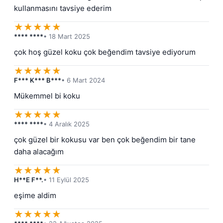
kullanmasını tavsiye ederim
★
★
★
★
★
**** ****
• 18 Mart 2025
çok hoş güzel koku çok beğendim tavsiye ediyorum
★
★
★
★
★
F*** K*** B***
• 6 Mart 2024
Mükemmel bi koku
★
★
★
★
★
**** ****
• 4 Aralık 2025
çok güzel bir kokusu var ben çok beğendim bir tane 
daha alacağım
★
★
★
★
★
H**E F**.
• 11 Eylül 2025
eşime aldim
★
★
★
★
★