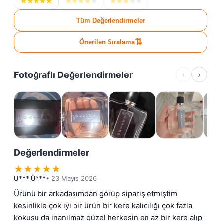
★
★
★
★
★
★
★
★
★
★
★
★
★
★
★
Tüm Değerlendirmeler
⇅
Önerilen Sıralama
Fotoğraflı Değerlendirmeler
‹
›
Değerlendirmeler
★
★
★
★
★
U*** Ü***
• 23 Mayıs 2026
Ürünü bir arkadaşımdan görüp sipariş etmiştim 
kesinlikle çok iyi bir ürün bir kere kalıcılığı çok fazla 
kokusu da inanılmaz güzel herkesin en az bir kere alıp 