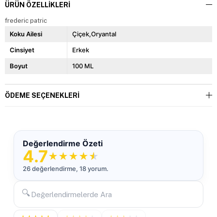
ÜRÜN ÖZELLIKLERI
frederic patric
Koku Ailesi
Çiçek,Oryantal
Cinsiyet
Erkek
Boyut
100 ML
ÖDEME SEÇENEKLERI
Değerlendirme Özeti
4.7
★
★
★
★
★
26 değerlendirme, 18 yorum.
🔍