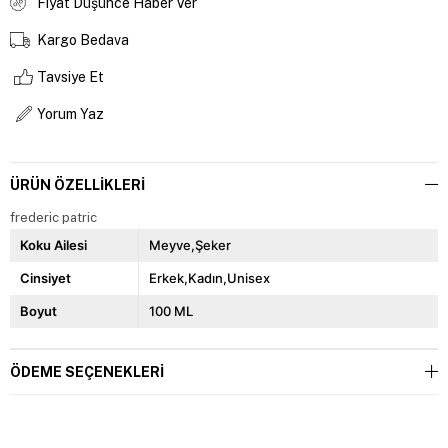
Fiyat Düşünce Haber Ver
Kargo Bedava
Tavsiye Et
Yorum Yaz
ÜRÜN ÖZELLIKLERI
frederic patric
Koku Ailesi
Meyve,Şeker
Cinsiyet
Erkek,Kadın,Unisex
Boyut
100 ML
ÖDEME SEÇENEKLERI