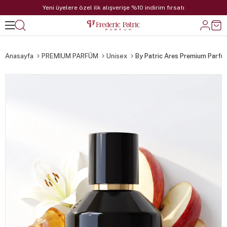
Yeni üyelere özel ilk alışverişe %10 indirim fırsatı
Anasayfa
PREMIUM PARFÜM
Unisex
By Patric Ares Premium Parfü