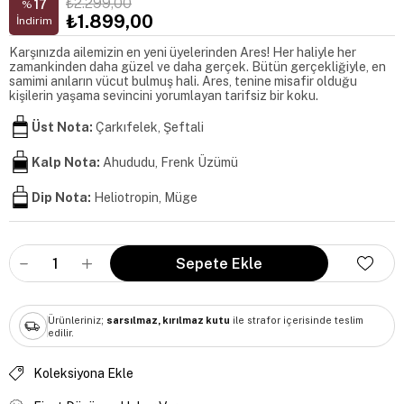
₺2.299,00
17
%
₺1.899,00
İndirim
Karşınızda ailemizin en yeni üyelerinden Ares! Her haliyle her
zamankinden daha güzel ve daha gerçek. Bütün gerçekliğiyle, en
samimi anıların vücut bulmuş hali. Ares, tenine misafir olduğu
kişilerin yaşama sevincini yorumlayan tarifsiz bir koku.
Üst Nota:
Çarkıfelek, Şeftali
Kalp Nota:
Ahududu, Frenk Üzümü
Dip Nota:
Heliotropin, Müge
Ürünleriniz;
sarsılmaz, kırılmaz kutu
ile strafor içerisinde teslim
edilir.
Koleksiyona Ekle