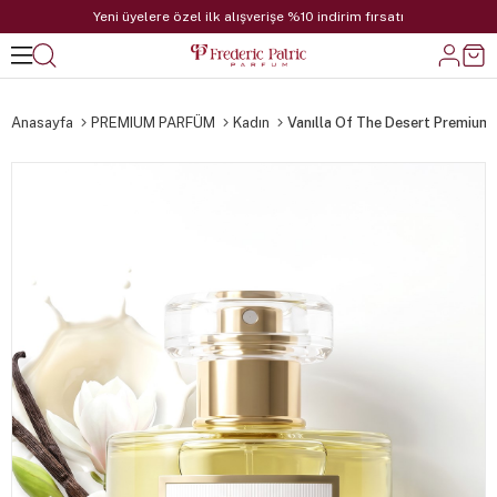
Yeni üyelere özel ilk alışverişe %10 indirim fırsatı
Anasayfa
PREMIUM PARFÜM
Kadın
Vanılla Of The Desert Premium