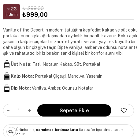
₺1.299,00
23
%
₺999,00
İndirim
Vanilla of the Desert’in modern tatlılığını keşfedin; kakao ve süt do
portakal nüansıyla ağırlaşmadan aydınlık bir parıltı kazanır. Koku açı
yasemin kalpte çiçeksi bir zarafet yaratır ve vanilyayı tek boyutlu bir t
daha olgun bir çizgiye taşır. Dipte vanilya, amber ve odunsu notalar t
şık ve rahatlatıcı bir iz bırakır; sanki kişisel bir konfor alanı gibi.
Üst Nota:
Tatlı Notalar, Kakao, Süt, Portakal
Kalp Nota:
Portakal Çiçeği, Manolya, Yasemin
Dip Nota:
Vanilya, Amber, Odunsu Notalar
Ürünleriniz;
sarsılmaz, kırılmaz kutu
ile strafor içerisinde teslim
edilir.