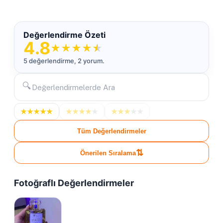
Değerlendirme Özeti
4.8
★
★
★
★
★
5 değerlendirme, 2 yorum.
🔍
★
★
★
★
★
★
★
★
★
★
★
★
★
★
★
Tüm Değerlendirmeler
⇅
Önerilen Sıralama
Fotoğraflı Değerlendirmeler