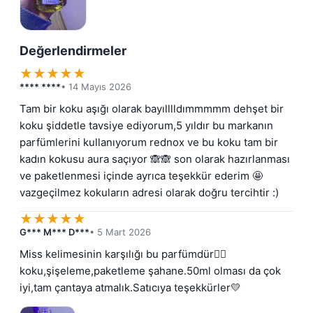
Değerlendirmeler
★
★
★
★
★
**** ****
• 14 Mayıs 2026
Tam bir koku aşığı olarak bayılllldımmmmm dehşet bir 
koku şiddetle tavsiye ediyorum,5 yıldır bu markanın 
parfümlerini kullanıyorum rednox ve bu koku tam bir 
kadın kokusu aura saçıyor 🙈🙈 son olarak hazırlanması 
ve paketlenmesi içinde ayrıca teşekkür ederim 🤩 
vazgeçilmez kokuların adresi olarak doğru tercihtir :)
★
★
★
★
★
G*** M*** D***
• 5 Mart 2026
Miss kelimesinin karşılığı bu parfümdür👌🏻 
koku,şişeleme,paketleme şahane.50ml olması da çok 
iyi,tam çantaya atmalık.Satıcıya teşekkürler💛