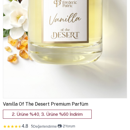
Vanılla Of The Desert Premium Parfüm
2. Ürüne %40, 3. Ürüne %60 İndirim
4.8
📷
★
★
★
★
★
5
•
2
Yorum
Değerlendirme