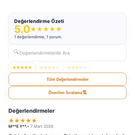
Değerlendirme Özeti
5.0
★
★
★
★
★
1 değerlendirme, 1 yorum.
🔍
★
★
★
★
★
★
★
★
★
★
★
★
★
★
★
Tüm Değerlendirmeler
⇅
Önerilen Sıralama
Değerlendirmeler
★
★
★
★
★
M**E Y**.
• 7 Mart 2026