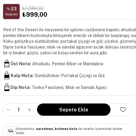
₺1.299,00
23
%
₺999,00
İndirim
Red of the Desert ile meyvemsi bir ışıltının cazibesine kapılın; ahudud
pembe biberin kıvılcımıyla birleşerek enerjik ve iddialı bir başlangıç sun
Koku geliştikçe sümbülteber, portakal çiçeği ve gül; çiçeksi, gösterişl
Dipte tonka fasulyesi, misk ve sandal ağacının sıcak dokusu teniniz
bir iz bırakır; güçlü, çekici ve kolay sevilen bir aura gibi.
Üst Nota:
Ahududu, Pembe Biber ve Mandalina
Kalp Nota:
Sümbülteber, Portakal Çiçeği ve Gül
Dip Nota:
Tonka Fasulyesi, Misk ve Sandal Ağacı
Ürünleriniz;
sarsılmaz, kırılmaz kutu
ile strafor içerisinde teslim
edilir.