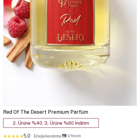
Red Of The Desert Premium Parfüm
2. Ürüne %40, 3. Ürüne %60 İndirim
5.0
📷
★
★
★
★
★
1
•
1
Yorum
Değerlendirme