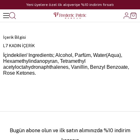
Yeni üyelere özel ilk alışverişe %10 indirim fırsatı
İçerik Bilgisi
L7 KADIN İÇERİK
İçindekiler/ Ingredients; Alcohol, Parfüm, Water(Aqua),
Hexamethylindanopyran, Tetramethyl
acetyloctahydronaphthalenes, Vanillin, Benzyl Benzoate,
Rose Ketones.
Bugün abone olun ve ilk satın alımınızda %10 indirim