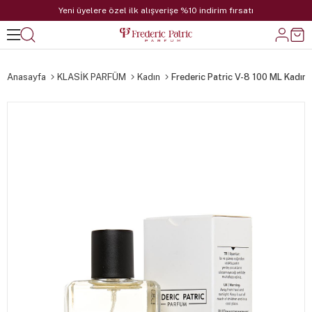
Yeni üyelere özel ilk alışverişe %10 indirim fırsatı
Anasayfa
KLASİK PARFÜM
Kadın
Frederic Patric V-8 100 ML Kadın