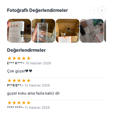
Fotoğraflı Değerlendirmeler
‹
›
Değerlendirmeler
★
★
★
★
★
E*** K***
• 15 Haziran 2026
Çok güzel🧡🧡
★
★
★
★
★
P**R B**.
• 12 Haziran 2026
guzel koku ama fazla kalici dil
★
★
★
★
★
**** ****
• 11 Haziran 2026