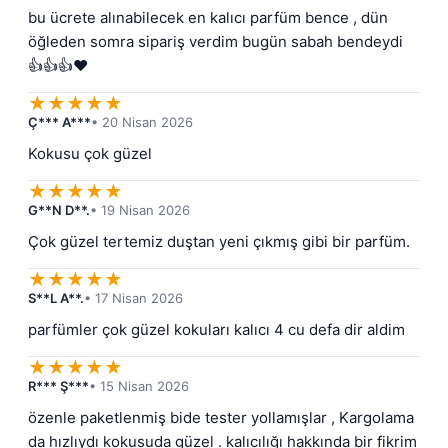
bu ücrete alınabilecek en kalıcı parfüm bence , dün 
öğleden somra sipariş verdim bugün sabah bendeydi 
👍👍👍♥️
★
★
★
★
★
Ç*** A***
• 20 Nisan 2026
Kokusu çok güzel
★
★
★
★
★
G**N D**.
• 19 Nisan 2026
Çok güzel tertemiz duştan yeni çıkmış gibi bir parfüm.
★
★
★
★
★
S**L A**.
• 17 Nisan 2026
parfümler çok güzel kokuları kalıcı 4 cu defa dir aldim
★
★
★
★
★
R*** Ş***
• 15 Nisan 2026
özenle paketlenmiş bide tester yollamışlar , Kargolama 
da hızlıydı kokusuda güzel . kalıcılığı hakkında bir fikrim 