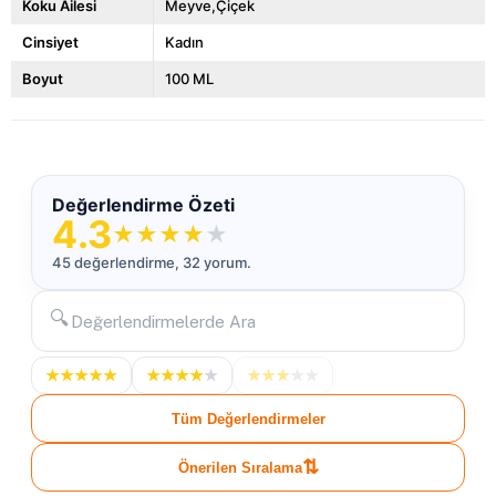
Koku Ailesi
Meyve,Çiçek
Cinsiyet
Kadın
Boyut
100 ML
Değerlendirme Özeti
4.3
★
★
★
★
★
45 değerlendirme, 32 yorum.
🔍
★
★
★
★
★
★
★
★
★
★
★
★
★
★
★
Tüm Değerlendirmeler
⇅
Önerilen Sıralama