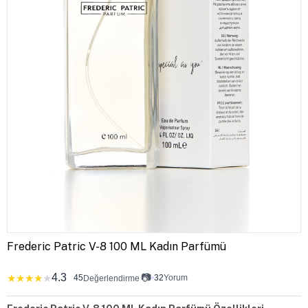
Frederic Patric V-8 100 ML Kadın Parfümü
4.3
📷
★
★
★
★
★
45
•
32
Yorum
Değerlendirme