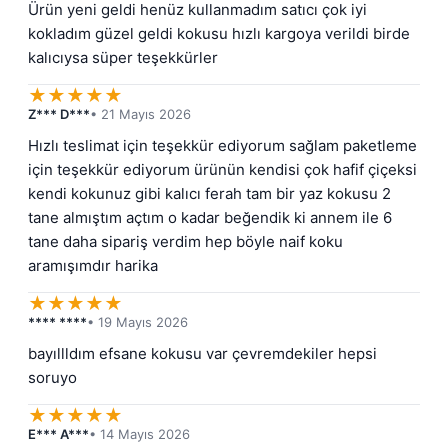
Ürün yeni geldi henüz kullanmadım satıcı çok iyi 
kokladım güzel geldi kokusu hızlı kargoya verildi birde 
kalıcıysa süper teşekkürler
★
★
★
★
★
Z*** D***
• 21 Mayıs 2026
Hızlı teslimat için teşekkür ediyorum sağlam paketleme 
için teşekkür ediyorum ürünün kendisi çok hafif çiçeksi 
kendi kokunuz gibi kalıcı ferah tam bir yaz kokusu 2 
tane almıştım açtım o kadar beğendik ki annem ile 6 
tane daha sipariş verdim hep böyle naif koku 
aramışımdır harika
★
★
★
★
★
**** ****
• 19 Mayıs 2026
bayıllldım efsane kokusu var çevremdekiler hepsi 
soruyo
★
★
★
★
★
E*** A***
• 14 Mayıs 2026