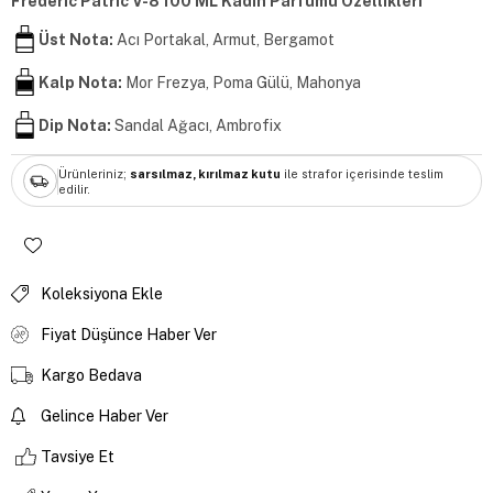
Frederic Patric V-8 100 ML Kadın Parfümü Özellikleri
Üst Nota:
Acı Portakal, Armut, Bergamot
Kalp Nota:
Mor Frezya, Poma Gülü, Mahonya
Dip Nota:
Sandal Ağacı, Ambrofix
Ürünleriniz;
sarsılmaz, kırılmaz kutu
ile strafor içerisinde teslim
edilir.
Koleksiyona Ekle
Fiyat Düşünce Haber Ver
Kargo Bedava
Gelince Haber Ver
Tavsiye Et