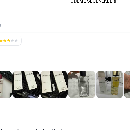
ÖDEME SEÇENEKLERI
★
★
★
★
★