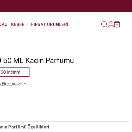
OKU
KEŞFET
FIRSAT ÜRÜNLERİ
10 50 ML Kadın Parfümü
60 İndirim
📷
•
2.196
Yorum
e
adın Parfümü Özellikleri