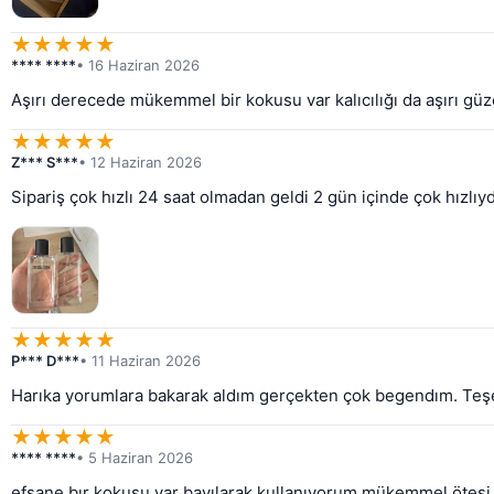
★
★
★
★
★
**** ****
• 16 Haziran 2026
Aşırı derecede mükemmel bir kokusu var kalıcılığı da aşırı g
★
★
★
★
★
Z*** S***
• 12 Haziran 2026
Sipariş çok hızlı 24 saat olmadan geldi 2 gün içinde çok hızl
★
★
★
★
★
P*** D***
• 11 Haziran 2026
Harıka yorumlara bakarak aldım gerçekten çok begendım. Te
★
★
★
★
★
**** ****
• 5 Haziran 2026
efsane bır kokusu var bayılarak kullanıyorum mükemmel ötesi