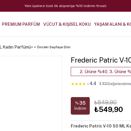
Yeni üyelere özel ilk alışverişe %10 indirim fırsatı
PREMIUM PARFÜM
VÜCUT & KİŞİSEL KOKU
YAŞAM ALANI & K
ML Kadın Parfümü
< < Önceki Sayfaya Dön
Frederic Patric V-
2. Ürüne %40, 3. Ürüne %
4.4
★
★
★
★
★
3.311
Değerlendirm
₺849,90
35
%
₺549,90
İndirim
Frederic Patric V-10 50 ML K