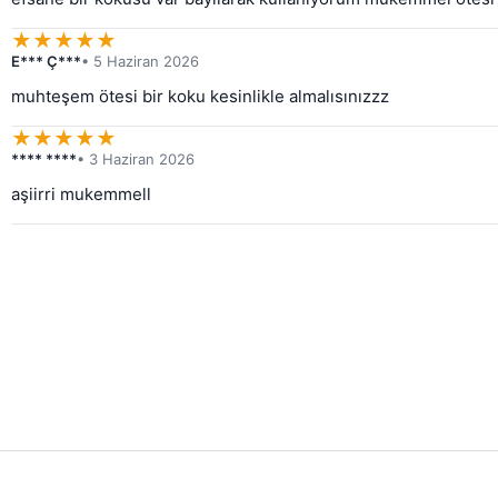
★
★
★
★
★
E*** Ç***
• 5 Haziran 2026
muhteşem ötesi bir koku kesinlikle almalısınızzz
★
★
★
★
★
**** ****
• 3 Haziran 2026
aşiirri mukemmell