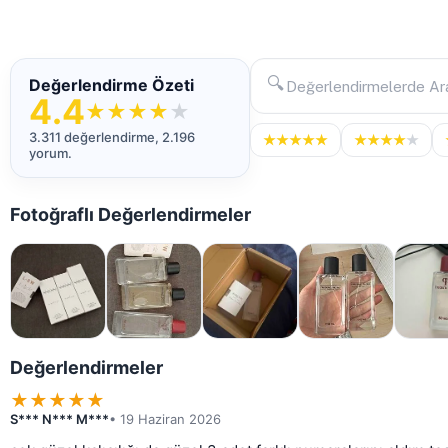
🔍
Değerlendirme Özeti
4.4
★
★
★
★
★
3.311 değerlendirme, 2.196
★
★
★
★
★
★
★
★
★
★
yorum.
Fotoğraflı Değerlendirmeler
Değerlendirmeler
★
★
★
★
★
S*** N*** M***
• 19 Haziran 2026