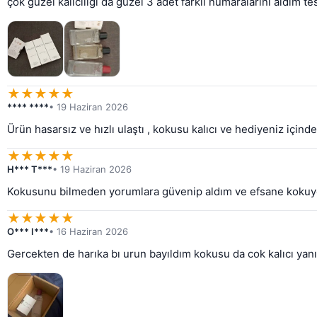
çok güzel kalıcılığı da güzel 3 adet farklı numaralarını aldım 
★
★
★
★
★
**** ****
• 19 Haziran 2026
Ürün hasarsız ve hızlı ulaştı , kokusu kalıcı ve hediyeniz içinde
★
★
★
★
★
H*** T***
• 19 Haziran 2026
Kokusunu bilmeden yorumlara güvenip aldım ve efsane kokuyor
★
★
★
★
★
O*** I***
• 16 Haziran 2026
Gercekten de harıka bı urun bayıldım kokusu da cok kalıcı yan