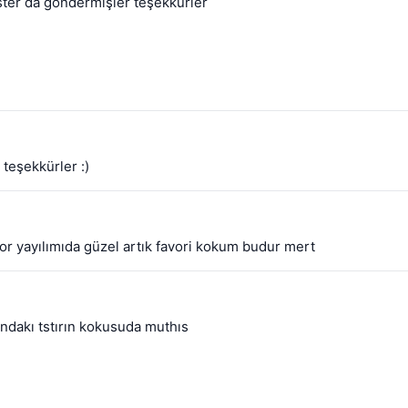
tester da göndermişler teşekkürler
 teşekkürler :)
 yayılımıda güzel artık favori kokum budur mert
ındakı tstırın kokusuda muthıs