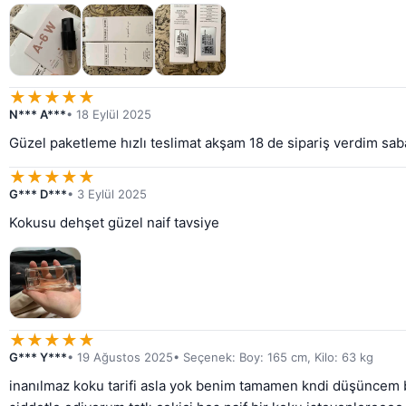
★
★
★
★
★
N*** A***
• 18 Eylül 2025
Güzel paketleme hızlı teslimat akşam 18 de sipariş verdim saba
★
★
★
★
★
G*** D***
• 3 Eylül 2025
Kokusu dehşet güzel naif tavsiye
★
★
★
★
★
G*** Y***
• 19 Ağustos 2025
• Seçenek: Boy: 165 cm, Kilo: 63 kg
inanılmaz koku tarifi asla yok benim tamamen kndi düşüncem 