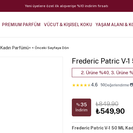
Yeni üyelere özel ilk alışverişe %10 indirim fırsatı
PREMIUM PARFÜM
VÜCUT & KİŞİSEL KOKU
YAŞAM ALANI & K
L Kadın Parfümü
< < Önceki Sayfaya Dön
Frederic Patric V-
2. Ürüne %40, 3. Ürüne %
4.6

★
★
★
★
★
50
Değerlendirme
₺849,90
35
%
₺549,90
İndirim
Frederic Patric V-1 50 ML Ka