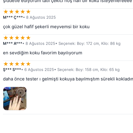
şiddetle ediyorum tatlı çekici hoş naif bir koku isteyenlereeee
★
★
★
★
★
M*** Ç***
• 8 Ağustos 2025
çok güzel hafif şekerli meyvemsi bir koku
★
★
★
★
★
M*** A***
• 8 Ağustos 2025
• Seçenek: Boy: 172 cm, Kilo: 86 kg
en sevdiğim koku favorim bayılıyorum
★
★
★
★
★
Ş*** S***
• 6 Ağustos 2025
• Seçenek: Boy: 158 cm, Kilo: 65 kg
daha önce tester ı gelmişti kokuya bayılmıştım sürekli koklad