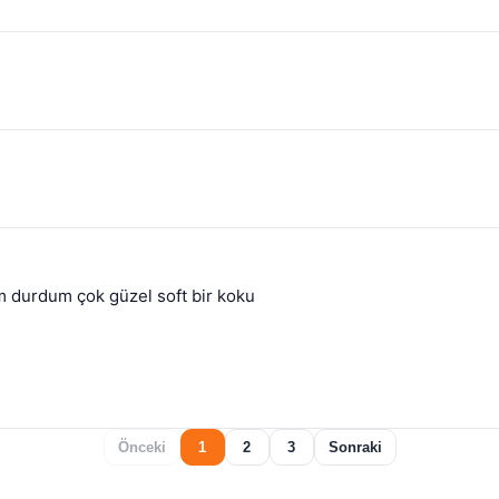
ım durdum çok güzel soft bir koku
Önceki
1
2
3
Sonraki