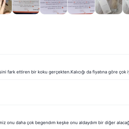
i fark ettiren bir koku gerçekten.Kalıcığı da fiyatına göre çok i
şsiniz onu daha çok begendım keşke onu aldaydım bir diğer alacağ