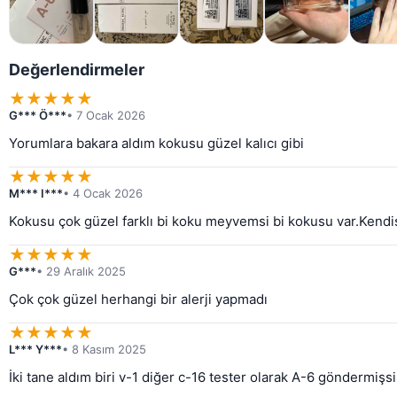
Değerlendirmeler
★
★
★
★
★
G*** Ö***
• 7 Ocak 2026
Yorumlara bakara aldım kokusu güzel kalıcı gibi
★
★
★
★
★
M*** I***
• 4 Ocak 2026
Kokusu çok güzel farklı bi koku meyvemsi bi kokusu var.Kendisin
★
★
★
★
★
G***
• 29 Aralık 2025
Çok çok güzel herhangi bir alerji yapmadı
★
★
★
★
★
L*** Y***
• 8 Kasım 2025
İki tane aldım biri v-1 diğer c-16 tester olarak A-6 göndermi