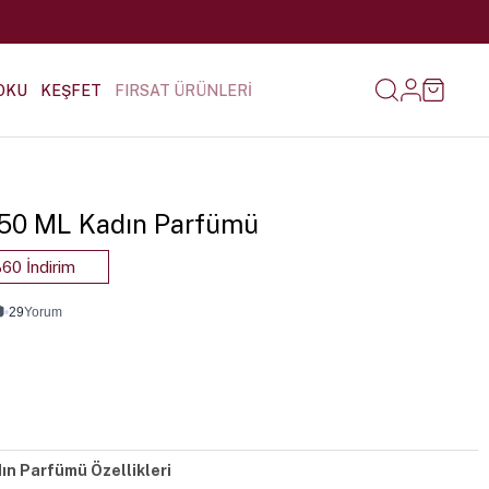
OKU
KEŞFET
FIRSAT ÜRÜNLERİ
1 50 ML Kadın Parfümü
60 İndirim

•
29
Yorum
dın Parfümü Özellikleri