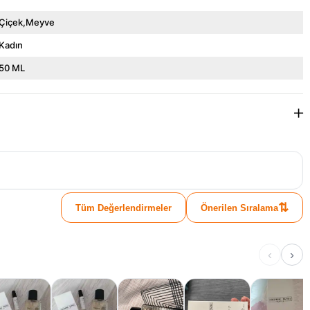
Çiçek,Meyve
Kadın
50 ML
⇅
Tüm Değerlendirmeler
Önerilen Sıralama
‹
›