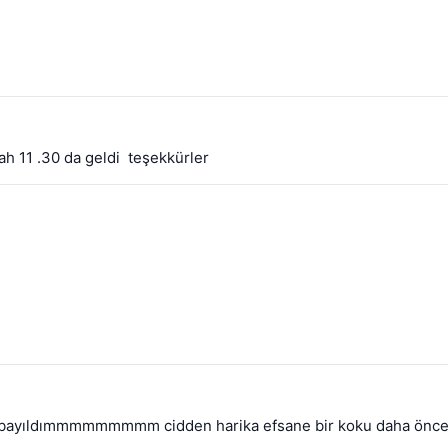
h 11 .30 da geldi  teşekkürler
bayıldımmmmmmmmm cidden harika efsane bir koku daha önce kul